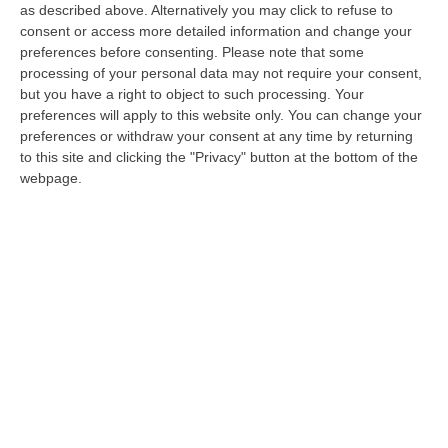
Clicca e segui “Corriere della Calabria” su Google News
as described above. Alternatively you may click to refuse to
consent or access more detailed information and change your
preferences before consenting.
Please note that some
CATANZARO
«Le dichiarazioni di Gina Strada,
processing of your personal data may not require your consent,
sulla opportunità di riaprire alcuni degli
but you have a right to object to such processing. Your
ospedali calabresi, che con la spending
preferences will apply to this website only. You can change your
preferences or withdraw your consent at any time by returning
review avviata nel 2008 sono stati chiusi e
to this site and clicking the "Privacy" button at the bottom of the
non riconvertiti in Case della Salute;
webpage.
rappresenta una denuncia allo spreco di
risorse pubbliche da parte dello Stato, in
Calabria. Intendiamoci non siamo dell’idea
dell’ospedale di “quartiere”». A dirlo è Santo
Biondo, segretario generale Uil Calabria. «Ma
in questi lunghi anni nel Ssr, – continua – nel
mentre da una parte si stringevano i cordoni
della borsa pubblica chiudendo gli ospedali e