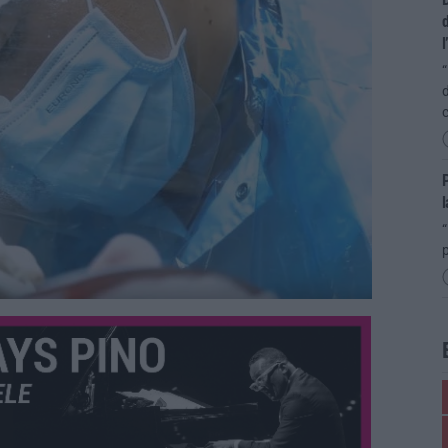
d
l
“
d
c
P
l
“