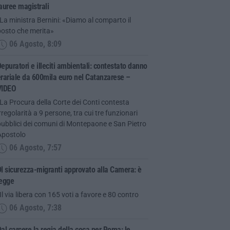
auree magistrali
La ministra Bernini: «Diamo al comparto il
posto che merita»
06 Agosto, 8:09
epuratori e illeciti ambientali: contestato danno
rariale da 600mila euro nel Catanzarese –
VIDEO
La Procura della Corte dei Conti contesta
rregolarità a 9 persone, tra cui tre funzionari
ubblici dei comuni di Montepaone e San Pietro
Apostolo
06 Agosto, 7:57
l sicurezza-migranti approvato alla Camera: è
legge
Il via libera con 165 voti a favore e 80 contro
06 Agosto, 7:38
al carcere la regia della coca per Roma: le