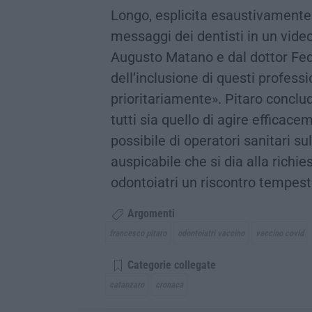
Longo, esplicita esaustivamente
messaggi dei dentisti in un video
Augusto Matano e dal dottor Fede
dell’inclusione di questi professi
prioritariamente». Pitaro conclud
tutti sia quello di agire effica
possibile di operatori sanitari su
auspicabile che si dia alla richi
odontoiatri un riscontro tempest
Argomenti
francesco pitaro
odontoiatri vaccino
vaccino covid
Categorie collegate
catanzaro
cronaca