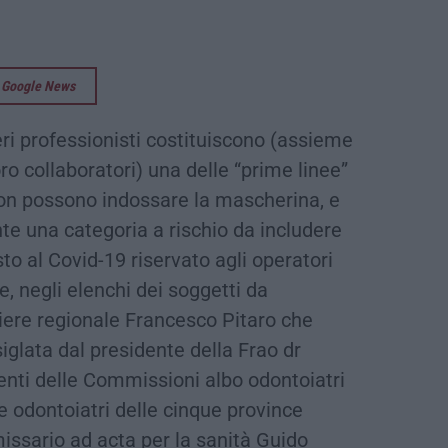
su Google News
eri professionisti costituiscono (assieme
loro collaboratori) una delle “prime linee”
non possono indossare la mascherina, e
e una categoria a rischio da includere
sto al Covid-19 riservato agli operatori
e, negli elenchi dei soggetti da
liere regionale Francesco Pitaro che
iglata dal presidente della Frao dr
enti delle Commissioni albo odontoiatri
 e odontoiatri delle cinque province
issario ad acta per la sanità Guido