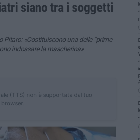
tri siano tra i soggetti
l
“
o Pitaro: «Costituiscono una delle “prime
D
e
sono indossare la mascherina»
“
i
p
cale (TTS) non è supportata dal tuo
browser.
D
“
D