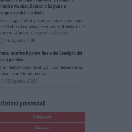
irettive via chat, il carico a Bagnara e
’imprevisto dell’incidente
I messaggi criptati per coordinare la consegna
ei 10 chili e la mossa per superare il sinistro del
orriere. «Carica 10 esatto?», «Si dieci»
06 Agosto, 7:00
onte, in arrivo il parere finale del Consiglio dei
avori pubblici
L’ad della Società Stretto, Ciucci: delibera Iropi
passo avanti fondamentale
05 Agosto, 23:23
Edizioni provinciali
Catanzaro
Cosenza