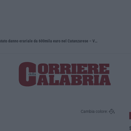
Depuratori e illeciti ambientali: contestato danno erariale da 600mila euro nel Catanzarese – VIDEO
Dl sicurez
Cambia colore:
S