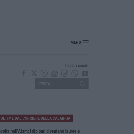
za-migranti approvato alla Camera: è legge
MENU
I nostri canali
ULTIME DAL CORRIERE DELLA CALABRIA
volta nell’Afam: i diplomi diventano lauree e