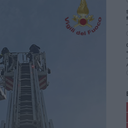
S
f
“
«
“