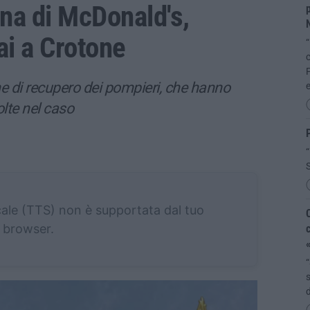
gna di McDonald's,
p
ai a Crotone
“
c
F
ne di recupero dei pompieri, che hanno
lte nel caso
P
“
S
cale (TTS) non è supportata dal tuo
C
browser.
c
«
“
s