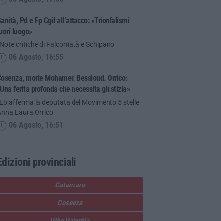
anità, Pd e Fp Cgil all’attacco: «Trionfalismi
uori luogo»
Note critiche di Falcomatà e Schipano
06 Agosto, 16:55
Cosenza, morte Mohamed Bessioud. Orrico:
Una ferita profonda che necessita giustizia»
Lo afferma la deputata del Movimento 5 stelle
Anna Laura Orrico
06 Agosto, 16:51
Edizioni provinciali
Catanzaro
Cosenza
Vibo Valentia