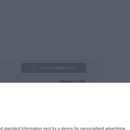
Vuoi fare pubblicità?
News&Com SRL
Telefono:
0968-53665
Email:
newsandcom@gmail.com
d standard information sent by a device for personalised advertising