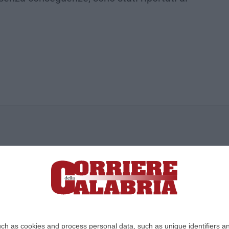
ica di News&Com S.r.l ©2012-
-2026. Tutti i diritti riservati.
ia, Lamezia Terme (CZ)
irettore responsabile Paola Militano |
Privacy
ch as cookies and process personal data, such as unique identifiers an