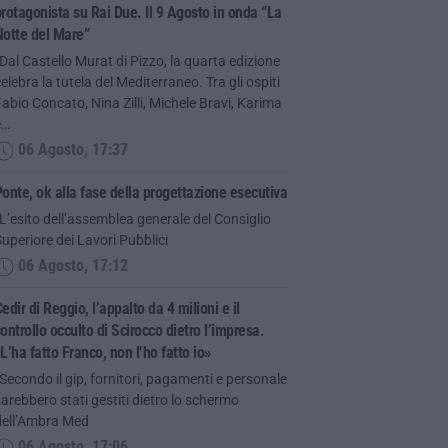
rotagonista su Rai Due. Il 9 Agosto in onda “La
Notte del Mare”
Dal Castello Murat di Pizzo, la quarta edizione
elebra la tutela del Mediterraneo. Tra gli ospiti
abio Concato, Nina Zilli, Michele Bravi, Karima
e…
06 Agosto, 17:37
onte, ok alla fase della progettazione esecutiva
L’esito dell’assemblea generale del Consiglio
uperiore dei Lavori Pubblici
06 Agosto, 17:12
edir di Reggio, l’appalto da 4 milioni e il
ontrollo occulto di Scirocco dietro l’impresa.
L’ha fatto Franco, non l’ho fatto io»
Secondo il gip, fornitori, pagamenti e personale
arebbero stati gestiti dietro lo schermo
dell’Ambra Med
06 Agosto, 17:06