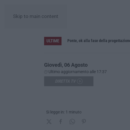
Skip to main content
ULTIME
L’Orchestra Filarmonica della Calabria protagonista su Rai Due. Il 9 Agosto in onda “La Notte del Mare”
Ponte, ok alla fase della progettazion
Giovedì, 06 Agosto
Ultimo aggiornamento alle 17:37
DIRETTA TV
Si legge in: 1 minuto