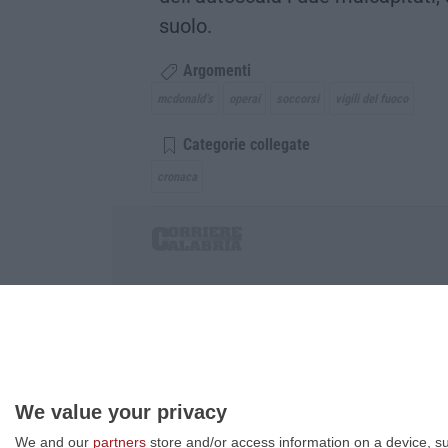
suolo.
Argomenti
mcdonald’s
operai
soccorsi
vigili del fuoco
Categorie collegate
cronaca
Corriere delle Calabria è una testata giornalist
P.IVA. 03199620794, Via del mare 6/G, S.Eufem
Iscrizione tribunale di Lamezia Terme 5/2011 - D
Effettua una ricerca sul Corriere delle Calabria
We value your privacy
We and our
partners
store and/or access information on a device, su