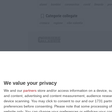
alunni
bambini
coronavirus
covid
limardo
pro
Categorie collegate
cronaca
regione
vibo valentia
Corriere delle Calabria è una testata giornalist
P.IVA. 03199620794, Via del mare 6/G, S.Eufem
Iscrizione tribunale di Lamezia Terme 5/2011 - D
Effettua una ricerca sul Corriere delle Calabria
We value your privacy
We and our
partners
store and/or access information on a device, su
and content, advertising and content measurement, audience resea
device scanning. You may click to consent to our and our 1731 partn
preferences before consenting.
Please note that some processing of 
website only. You can change your preferences or withdraw your conse