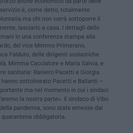
 sforzo anche economico da parte delle
l servizio è, come detto, totalmente
lontaria ma chi non vorrà sottoporre il
mente, lasciarlo a casa. I dettagli dello
stamani in una conferenza stampa alla
ardo, del vice Mimmo Primerano,
nca Falduto, delle dirigenti scolastiche
là, Mimma Cacciatore e Maria Salvia, e
ure sanitarie: Raniero Pacetti e Giorgia
– hanno sottolineato Pacetti e Ballanti –
importante ma nel momento in cui i sindaci
aremo la nostra parte». Il sindaco di Vibo
io della pandemia, sono state emesse dal
 quarantena obbligatoria.