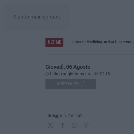
Skip to main content
ULTIME
Sistema bibliotecario vibonese, la dura replica di Soriano e Romeo: «Il fallimento è di chi ha staccato la spina»
Laurea in Medicina, arriva il decreto:
Giovedì, 06 Agosto
Ultimo aggiornamento alle 22:18
DIRETTA TV
Si legge in: 2 minuti