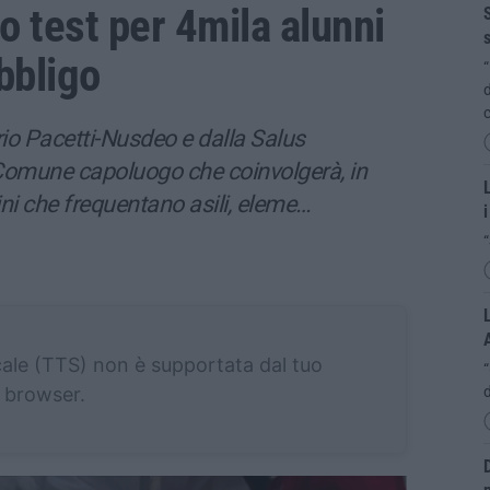
o test per 4mila alunni
S
s
obbligo
“
d
c
orio Pacetti-Nusdeo e dalla Salus
 Comune capoluogo che coinvolgerà, in
L
ni che frequentano asili, eleme…
i
“
L
cale (TTS) non è supportata dal tuo
browser.
d
D