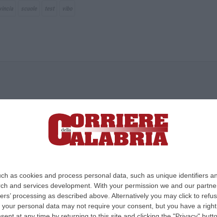
vincia
scuole
test
vibo
ica di News&Com S.r.l ©2012-
-2026. Tutti i diritti riservati.
ia, Lamezia Terme (CZ)
irettore responsabile Paola Militano |
Privacy
ch as cookies and process personal data, such as unique identifiers an
rch and services development.
With your permission we and our partner
Design:
cfweb
ers’ processing as described above. Alternatively you may click to ref
your personal data may not require your consent, but you have a right t
nt at any time by returning to this site and clicking the "Privacy" but