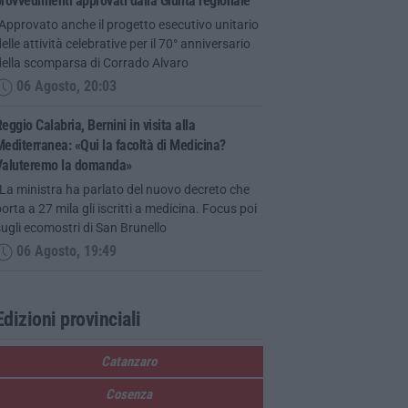
rovvedimenti approvati dalla Giunta regionale
Approvato anche il progetto esecutivo unitario
elle attività celebrative per il 70° anniversario
della scomparsa di Corrado Alvaro
06 Agosto, 20:03
eggio Calabria, Bernini in visita alla
editerranea: «Qui la facoltà di Medicina?
Valuteremo la domanda»
La ministra ha parlato del nuovo decreto che
orta a 27 mila gli iscritti a medicina. Focus poi
ugli ecomostri di San Brunello
06 Agosto, 19:49
Edizioni provinciali
Catanzaro
Cosenza