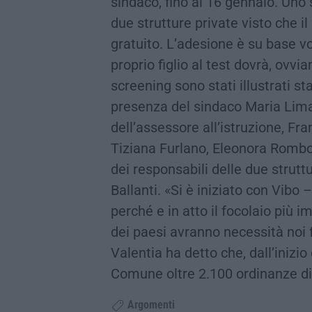
sindaco, fino al 16 gennaio. Uno
due strutture private visto che i
gratuito. L’adesione è su base vo
proprio figlio al test dovrà, ovvia
screening sono stati illustrati 
presenza del sindaco Maria Lim
dell’assessore all’istruzione, Fra
Tiziana Furlano, Eleonora Rombo
dei responsabili delle due strutt
Ballanti. «Si è iniziato con Vibo 
perché e in atto il focolaio più 
dei paesi avranno necessità noi f
Valentia ha detto che, dall’iniz
Comune oltre 2.100 ordinanze di
Argomenti