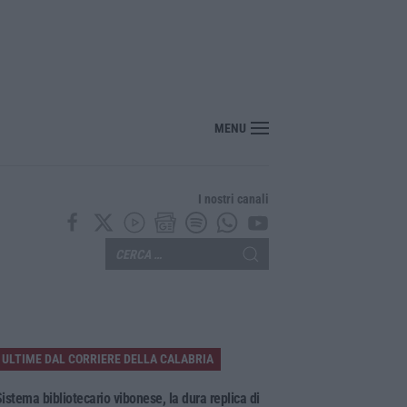
“America Journals” celebra lo stilista Anton Giulio Grande
MENU
I nostri canali
ULTIME DAL CORRIERE DELLA CALABRIA
istema bibliotecario vibonese, la dura replica di