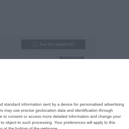
Vuoi fare pubblicità?
News&Com SRL
Telefono:
0968-53665
Email:
newsandcom@gmail.com
d standard information sent by a device for personalised advertising
s may use precise geolocation data and identification through
use to consent or access more detailed information and change your
o object to such processing. Your preferences will apply to this
ton at the bottom of the webpage.