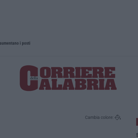
 aumentano i posti
La rivista 
Cambia colore:
S