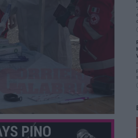
p
“
d
R
M
“
p
s