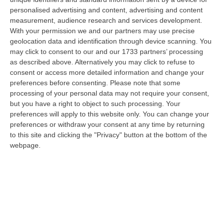
personalised advertising and content, advertising and content
measurement, audience research and services development.
With your permission we and our partners may use precise
geolocation data and identification through device scanning. You
may click to consent to our and our 1733 partners’ processing
as described above. Alternatively you may click to refuse to
consent or access more detailed information and change your
preferences before consenting.
Please note that some
processing of your personal data may not require your consent,
but you have a right to object to such processing. Your
preferences will apply to this website only. You can change your
preferences or withdraw your consent at any time by returning
Clicca e segui “Corriere della Calabria” su Google News
to this site and clicking the "Privacy" button at the bottom of the
webpage.
CHIAVARI
Importante vittoria esterna del
Cosenza che ha battuto per 2-1 l’Entella nel
match valido per la 20esima giornata di
campionato di Serie B. Al gol dell’iniziale
vantaggio dei padroni di casa, siglato da