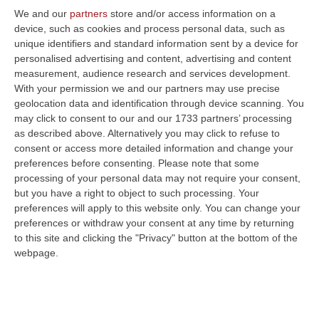
We and our
partners
store and/or access information on a
device, such as cookies and process personal data, such as
unique identifiers and standard information sent by a device for
personalised advertising and content, advertising and content
measurement, audience research and services development.
With your permission we and our partners may use precise
geolocation data and identification through device scanning. You
may click to consent to our and our 1733 partners’ processing
as described above. Alternatively you may click to refuse to
consent or access more detailed information and change your
preferences before consenting.
Please note that some
processing of your personal data may not require your consent,
but you have a right to object to such processing. Your
Clicca e segui “Corriere della Calabria” su Google News
preferences will apply to this website only. You can change your
preferences or withdraw your consent at any time by returning
to this site and clicking the "Privacy" button at the bottom of the
CATANZARO
La Giunta regionale ha
webpage.
rinnovato l’incarico a Giovanni Aramini quale
commissario straordinario del Parco naturale
regionale delle Serre, per la gestione