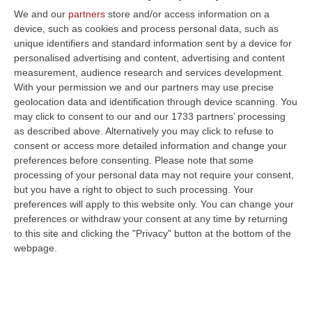
We and our
partners
store and/or access information on a
device, such as cookies and process personal data, such as
unique identifiers and standard information sent by a device for
personalised advertising and content, advertising and content
measurement, audience research and services development.
With your permission we and our partners may use precise
geolocation data and identification through device scanning. You
may click to consent to our and our 1733 partners’ processing
as described above. Alternatively you may click to refuse to
consent or access more detailed information and change your
preferences before consenting.
Please note that some
processing of your personal data may not require your consent,
but you have a right to object to such processing. Your
preferences will apply to this website only. You can change your
Clicca e segui “Corriere della Calabria” su Google News
preferences or withdraw your consent at any time by returning
to this site and clicking the "Privacy" button at the bottom of the
ROMA
«Sarà decisa nel prossimo ufficio di
webpage.
presidenza della commissione parlamentare
Antimafia la richiesta di audizione –