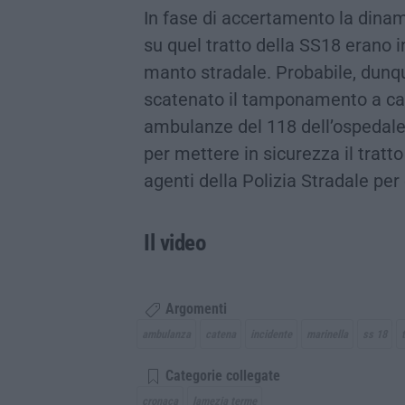
In fase di accertamento la dinam
su quel tratto della SS18 erano i
manto stradale. Probabile, dunq
scatenato il tamponamento a ca
ambulanze del 118 dell’ospedale
per mettere in sicurezza il tratto
agenti della Polizia Stradale per e
Il video
Argomenti
ambulanza
catena
incidente
marinella
ss 18
Categorie collegate
cronaca
lamezia terme