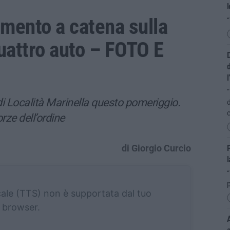
mento a catena sulla
“
uattro auto – FOTO E
D
d
l
“
di Località Marinella questo pomeriggio.
d
c
orze dell’ordine
di Giorgio Curcio
P
l
“
cale (TTS) non è supportata dal tuo
browser.
A