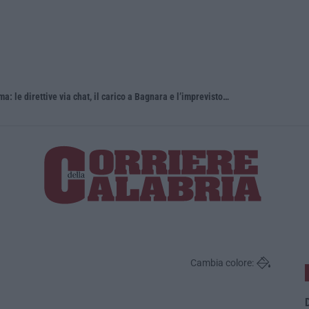
Dal carcere la regia della coca per Roma: le direttive via chat, il carico a Bagnara e l’imprevisto dell’incidente
Ponte, in a
Cambia colore:
D