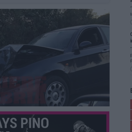
I
C
i
“
P