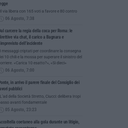
legge
Il via libera con 165 voti a favore e 80 contro
06 Agosto, 7:38
al carcere la regia della coca per Roma: le
irettive via chat, il carico a Bagnara e
’imprevisto dell’incidente
I messaggi criptati per coordinare la consegna
ei 10 chili e la mossa per superare il sinistro del
orriere. «Carica 10 esatto?», «Si dieci»
06 Agosto, 7:00
onte, in arrivo il parere finale del Consiglio dei
avori pubblici
L’ad della Società Stretto, Ciucci: delibera Iropi
passo avanti fondamentale
05 Agosto, 23:23
ccoltella coetaneo alla gola durante un litigio,