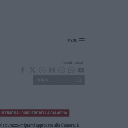
rrivo il parere finale del Consiglio dei lavori pubblici
MENU
I nostri canali
ULTIME DAL CORRIERE DELLA CALABRIA
l sicurezza-migranti approvato alla Camera: è