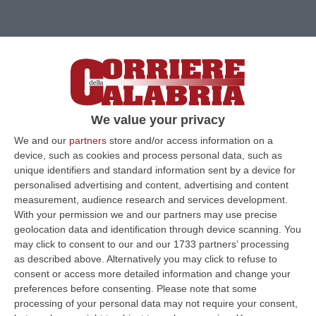
We value your privacy
We and our
partners
store and/or access information on a
device, such as cookies and process personal data, such as
unique identifiers and standard information sent by a device for
personalised advertising and content, advertising and content
measurement, audience research and services development.
Clicca e segui “Corriere della Calabria” su Google News
With your permission we and our partners may use precise
geolocation data and identification through device scanning. You
CATANZARO
È ad una poliziotta in
may click to consent to our and our 1733 partners’ processing
as described above. Alternatively you may click to refuse to
quiescenza vittima del Dovere che Fratelli
consent or access more detailed information and change your
d’Italia ha voluto rendere omaggio a
preferences before consenting.
Please note that some
Catanzaro nell’ambito dell’iniziativa “Patriote
processing of your personal data may not require your consent,