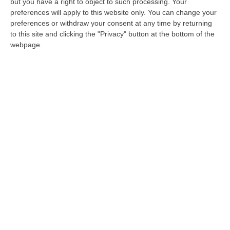
but you have a right to object to such processing. Your
d’Italia”, con cui il partito di Giorgia Meloni ha
preferences will apply to this website only. You can change your
celebrato la giornata internazionale della
preferences or withdraw your consent at any time by returning
to this site and clicking the "Privacy" button at the bottom of the
Donna.
webpage.
La coordinatrice provinciale di Fratelli d’Italia
Catanzaro, on. Wanda Ferro, insieme alla
consigliera comunale del capoluogo Raffaella
Sestito, ha consegnato un tricolore a Maria
Marasco, sovrintendente capo della Polizia di
Stato, rimasta ferita nel novembre del 1991 a
seguito dell’esplosione, all’interno degli Uffici
della Questura di Catanzaro, di materiale
pirotecnico sequestrato.
«Maria Marasco – dice Wanda Ferro, che ha
condiviso la consegna del tricolore con il
collega deputato Emanuele Prisco – ha