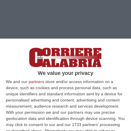
We value your privacy
We and our
partners
store and/or access information on a
Clicca e segui “Corriere della Calabria” su Google News
device, such as cookies and process personal data, such as
unique identifiers and standard information sent by a device for
CATANZARO
Sull’andamento a singhiozzi
personalised advertising and content, advertising and content
measurement, audience research and services development.
delle vaccinazioni in Calabria, il deputato
With your permission we and our partners may use precise
Francesco Sapia, di Alternativa c’è, ha
geolocation data and identification through device scanning. You
may click to consent to our and our 1733 partners’ processing
presentato un’interpellanza urgente rivolta al
as described above. Alternatively you may click to refuse to