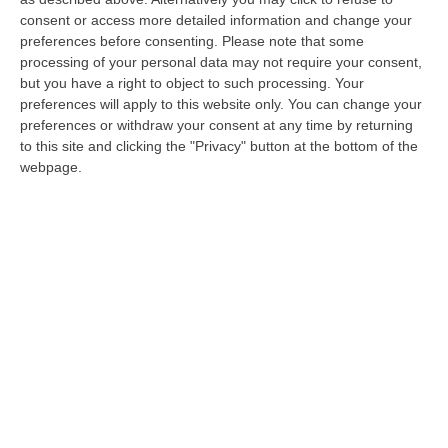
ministro della Salute, con la quale ha chiesto,
consent or access more detailed information and change your
preferences before consenting.
Please note that some
si legge in una nota del parlamentare, «di
processing of your personal data may not require your consent,
assicurare la corretta e rapida
but you have a right to object to such processing. Your
somministrazione dei vaccini e di tutelare in
preferences will apply to this website only. You can change your
preferences or withdraw your consent at any time by returning
primo luogo gli anziani, i malati cronici e i
to this site and clicking the "Privacy" button at the bottom of the
soggetti più fragili e vulnerabili».
webpage.
«Nell’interpellanza urgente – continua la nota
– Sapia, che alla Camera siede in
commissione Sanità, ha rilevato l’attuale
disorientamento in ampi strati della
popolazione calabrese, avvenuto in seguito
alla recente attivazione della piattaforma
digitale per le prenotazioni, che a livello
regionale ha palesato gravi falle
organizzative, da risolvere con la massima