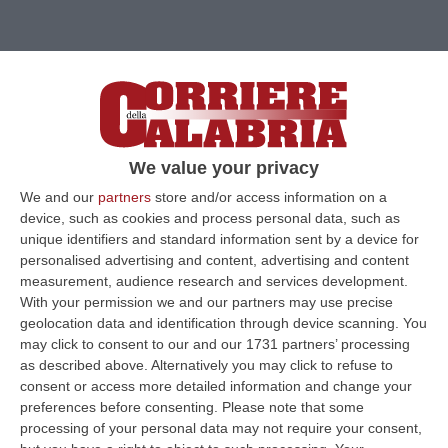
We value your privacy
We and our
partners
store and/or access information on a
device, such as cookies and process personal data, such as
unique identifiers and standard information sent by a device for
personalised advertising and content, advertising and content
measurement, audience research and services development.
Clicca e segui “Corriere della Calabria” su Google News
With your permission we and our partners may use precise
geolocation data and identification through device scanning. You
REGGIO CALABRIA
Dieci condanne sono
may click to consent to our and our 1731 partners’ processing
as described above. Alternatively you may click to refuse to
state chieste stamattina dal sostituto
consent or access more detailed information and change your
procuratore della Dda Sara Amerio al termine
preferences before consenting.
Please note that some
processing of your personal data may not require your consent,
della requisitoria del processo “Cemetery