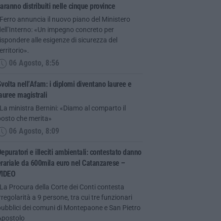
aranno distribuiti nelle cinque province
Ferro annuncia il nuovo piano del Ministero
ell’Interno: «Un impegno concreto per
ispondere alle esigenze di sicurezza del
erritorio».
06 Agosto, 8:56
volta nell’Afam: i diplomi diventano lauree e
auree magistrali
La ministra Bernini: «Diamo al comparto il
posto che merita»
06 Agosto, 8:09
epuratori e illeciti ambientali: contestato danno
rariale da 600mila euro nel Catanzarese –
VIDEO
La Procura della Corte dei Conti contesta
rregolarità a 9 persone, tra cui tre funzionari
ubblici dei comuni di Montepaone e San Pietro
Apostolo