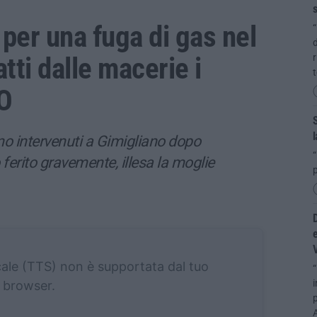
s
 per una fuga di gas nel
“
d
tti dalle macerie i
r
t
EO
S
l
ono intervenuti a Gimigliano dopo
“
ferito gravemente, illesa la moglie
D
e
cale (TTS) non è supportata dal tuo
“
i
browser.
p