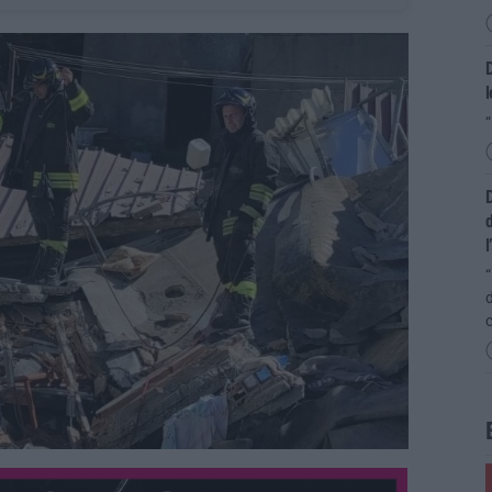
D
“
D
d
l
“
d
c