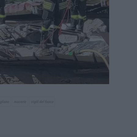
gliano
macerie
vigili del fuoco