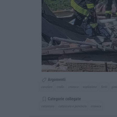
Argomenti
casolare
crollo
cronaca
esplosione
feriti
gimi
Categorie collegate
catanzaro
catanzaro e provincia
cronaca