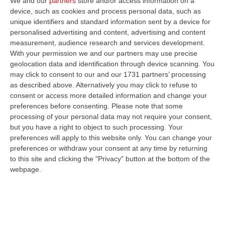
We and our
partners
store and/or access information on a
device, such as cookies and process personal data, such as
i carabinieri della Compagnia di Rende,
unique identifiers and standard information sent by a device for
assieme al personale dello Squadrone
personalised advertising and content, advertising and content
Eliportato “Cacciatori di Calabria” e delle
measurement, audience research and services development.
With your permission we and our partners may use precise
unità cinofile del Nucleo di Vibo Valentia – a
geolocation data and identification through device scanning. You
conclusione di un più ampio servizio
may click to consent to our and our 1731 partners’ processing
as described above. Alternatively you may click to refuse to
finalizzato alla ricerca di armi e droga –
consent or access more detailed information and change your
hanno tratto in arresto, in flagranza di reato,
preferences before consenting.
Please note that some
processing of your personal data may not require your consent,
per coltivazione e detenzione ai fini di
but you have a right to object to such processing. Your
spaccio di sostanze stupefacenti, un uomo di
preferences will apply to this website only. You can change your
50 anni, coltivatore agricolo, originario di San
preferences or withdraw your consent at any time by returning
to this site and clicking the "Privacy" button at the bottom of the
Vincenzo la Costa.
webpage.
Nell’ambito di una più ampia azione di
contrasto al traffico di armi e droga, i
Carabinieri della Compagnia di Rende hanno
inferto un duro colpo al tracco di