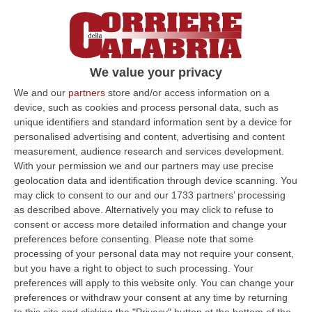
dato esecuzione a 10 misure cautelari (4
domiciliari, 5 interdittive e un obbligo di
presentazione alla pg) emesse dal gip del
We value your privacy
Tribunale di Paola, Rosa Maria Misiti. Hanno
We and our
partners
store and/or access information on a
riguardato il sindaco di San Nicola Arcella
device, such as cookies and process personal data, such as
Barbara Mele
per cui è stato disposto
unique identifiers and standard information sent by a device for
personalised advertising and content, advertising and content
l’obbligo di presentazione alla polizia
measurement, audience research and services development.
giudiziaria, tre responsabili degli Uffici tecnici
With your permission we and our partners may use precise
di comuni dell’Alto tirreno cosentino, vari
geolocation data and identification through device scanning. You
may click to consent to our and our 1733 partners’ processing
imprenditori e un tecnico dell’
Arpacal
.
as described above. Alternatively you may click to refuse to
L’indagine denominata
“Archimede”
consent or access more detailed information and change your
preferences before consenting.
Please note that some
coordinata dal Procuratore della Repubblica
processing of your personal data may not require your consent,
di Paola,
Pierpaolo Bruni
ha ad oggetto una
but you have a right to object to such processing. Your
preferences will apply to this website only. You can change your
serie di illeciti riguardanti procedure ad
preferences or withdraw your consent at any time by returning
evidenza pubblica nel settore della