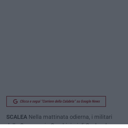
Clicca e segui “Corriere della Calabria” su Google News
SCALEA
Nella mattinata odierna, i militari
della Compagnia Carabinieri di Scalea, hanno