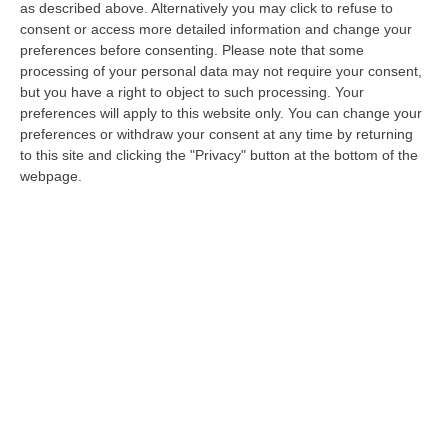
as described above. Alternatively you may click to refuse to
coltivazione illecita di sostanze stupefacenti
consent or access more detailed information and change your
che vedono i carabinieri sempre impegnati in
preferences before consenting.
Please note that some
processing of your personal data may not require your consent,
mirate strategie operative unitamente ai
but you have a right to object to such processing. Your
militari dello Squadrone Eliportato Cacciatori
preferences will apply to this website only. You can change your
“Calabria”, nell’arco dei quali sono state
preferences or withdraw your consent at any time by returning
to this site and clicking the "Privacy" button at the bottom of the
rinvenute e sequestrare numerose
webpage.
piantagioni di marijuana. In tale quadro,
a
Platì
, i militari dell’Arma hanno denunciato un
27enne del luogo per furto aggravato,
produzione, traffico e detenzione illecita di
sostanze stupefacenti o psicotrope e
s
equestrato circa 1,2 kg di marijuana a
seguito di rinvenimento di una serra indoor,
all’interno di un immobile disabitato,
destinata alla coltivazione di marijuana,