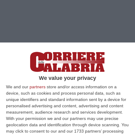
We value your privacy
We and our
partners
store and/or access information on a
Clicca e segui “Corriere della Calabria” su Google News
device, such as cookies and process personal data, such as
unique identifiers and standard information sent by a device for
LOCRIDE
Diversi i servizi predisposti a largo
personalised advertising and content, advertising and content
raggio, da inizio anno nel territorio della
measurement, audience research and services development.
With your permission we and our partners may use precise
Locride, finalizzati alla prevenzione e
geolocation data and identification through device scanning. You
contrasto dei reati relativi alla detenzione e
may click to consent to our and our 1733 partners’ processing