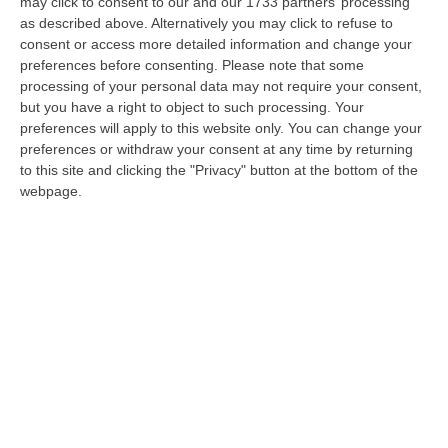
may click to consent to our and our 1733 partners’ processing
ci siano troppi decorosi e troppi controllori
as described above. Alternatively you may click to refuse to
consent or access more detailed information and change your
dei decisori, e questo alimenta una
preferences before consenting.
Please note that some
conduzione nella quale si insinuano anche le
processing of your personal data may not require your consent,
but you have a right to object to such processing. Your
mafie. Con il governo Conte sotto questo
preferences will apply to this website only. You can change your
aspetto si stava facendo qualcosa, ora
preferences or withdraw your consent at any time by returning
bisogna fare ancora qualcosa in più». «Ma –
to this site and clicking the "Privacy" button at the bottom of the
webpage.
rimarca il governatore del Lazio – dobbiamo
anche ricordare come le destre hanno
sempre sbagliato finora tutte le risposte,
com’è avvenuto nella gestione del Covid,
dove abbiamo sempre avuto ragione noi». «Il
Recovery è nato grazie al negoziato voluto
fortemente e gestito dal Pd, per ridurre le
diseguaglianze ed è rivolto soprattutto al
Sud», rileva a sua volta Boccia, per il quale «il