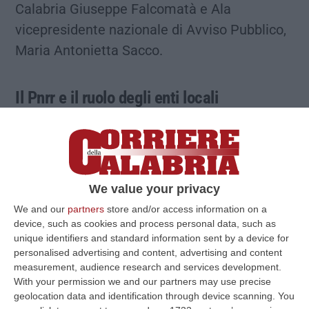
Calabria Giuseppe Falcomatà e Ala
vicepresidente nazionale di Avviso Pubblico,
Maria Antonietta Sacco.
Il Pnrr e il ruolo degli enti locali
Il primo step è il tema del Pnrr e del ruolo
degli enti locali. Zingaretti evidenzia che la
priorità «è anzitutto quella di aprire una
We value your privacy
grande stagione di assunzioni di giovani che
We and our
partners
store and/or access information on a
escono dalle università e poi avere il
device, such as cookies and process personal data, such as
unique identifiers and standard information sent by a device for
coraggio di decidere e di fare scelte sulla
personalised advertising and content, advertising and content
base delle esigenze dei territori. E per il
measurement, audience research and services development.
governo Draghi decisivo è il tema delle
With your permission we and our partners may use precise
geolocation data and identification through device scanning. You
semplificazioni. In Italia ho l’impressione che