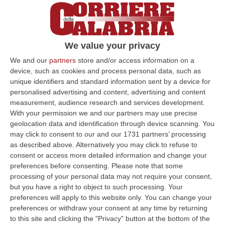
osservando che «c’è stato un aumento dei
collaboratori di giustizia anche se non di
soggetti apicali ma comunque di un certo
We value your privacy
spessore, e questo è il frutto di anni di lavoro
We and our
partners
store and/or access information on a
sistematico, organico su tutte le cosche più
device, such as cookies and process personal data, such as
unique identifiers and standard information sent by a device for
importanti del Distretto di Catanzaro. Noi
personalised advertising and content, advertising and content
continueremo a fare questo lavoro perché in
measurement, audience research and services development.
questo modo noni solo si accertano le
With your permission we and our partners may use precise
geolocation data and identification through device scanning. You
responsabilità, ma si ottengono anche
may click to consent to our and our 1731 partners’ processing
importanti effetti collaterali, perché il
as described above. Alternatively you may click to refuse to
consent or access more detailed information and change your
numero dei collaboratori di giustizia
preferences before consenting.
Please note that some
aumenta quando la gente vede condanne a
processing of your personal data may not require your consent,
but you have a right to object to such processing. Your
ergastoli o a 24 anni e quindi aumenta la
preferences will apply to this website only. You can change your
fiducia della gente, di imprenditori,
preferences or withdraw your consent at any time by returning
commercianti. Stiamo assistendo – ha poi
to this site and clicking the "Privacy" button at the bottom of the