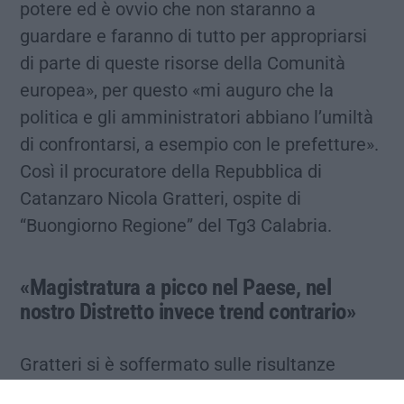
potere ed è ovvio che non staranno a
guardare e faranno di tutto per appropriarsi
di parte di queste risorse della Comunità
europea», per questo «mi auguro che la
politica e gli amministratori abbiano l’umiltà
di confrontarsi, a esempio con le prefetture».
Così il procuratore della Repubblica di
Catanzaro Nicola Gratteri, ospite di
“Buongiorno Regione” del Tg3 Calabria.
«Magistratura a picco nel Paese, nel
nostro Distretto invece trend contrario»
Gratteri si è soffermato sulle risultanze
dell’ultima relazione semestrale della Dia,