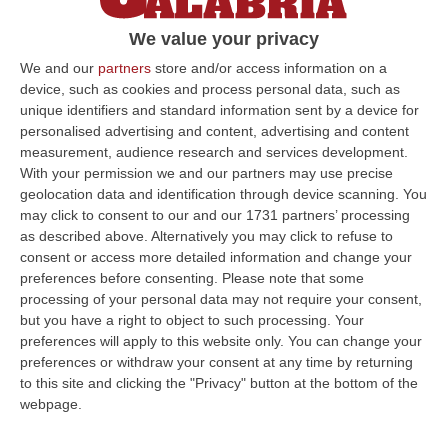
We value your privacy
We and our
partners
store and/or access information on a
device, such as cookies and process personal data, such as
unique identifiers and standard information sent by a device for
personalised advertising and content, advertising and content
measurement, audience research and services development.
With your permission we and our partners may use precise
geolocation data and identification through device scanning. You
may click to consent to our and our 1731 partners’ processing
as described above. Alternatively you may click to refuse to
consent or access more detailed information and change your
preferences before consenting.
Please note that some
processing of your personal data may not require your consent,
but you have a right to object to such processing. Your
preferences will apply to this website only. You can change your
Clicca e segui “Corriere della Calabria” su Google News
preferences or withdraw your consent at any time by returning
to this site and clicking the "Privacy" button at the bottom of the
webpage.
ROMA
«Donne di Calabria è un format che
vorrei allargare ad altre regioni». Così in