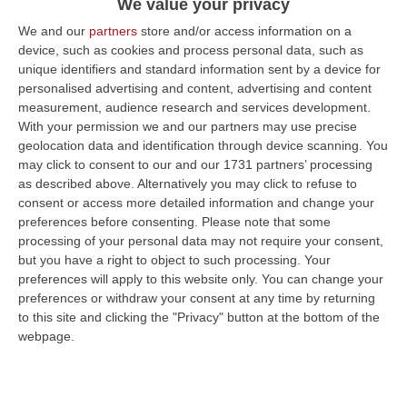
We value your privacy
We and our
partners
store and/or access information on a
device, such as cookies and process personal data, such as
unique identifiers and standard information sent by a device for
personalised advertising and content, advertising and content
measurement, audience research and services development.
With your permission we and our partners may use precise
geolocation data and identification through device scanning. You
may click to consent to our and our 1731 partners’ processing
as described above. Alternatively you may click to refuse to
consent or access more detailed information and change your
preferences before consenting.
Please note that some
processing of your personal data may not require your consent,
but you have a right to object to such processing. Your
Clicca e segui “Corriere della Calabria” su Google News
preferences will apply to this website only. You can change your
preferences or withdraw your consent at any time by returning
ISCA SULLO IONIO
Il sindaco di Isca sullo
to this site and clicking the "Privacy" button at the bottom of the
Ionio, Vincenzo Mirarchi, ha disposto la
webpage.
sospensione delle attività didattiche in
presenza di tutte le scuole di ogni ordine e