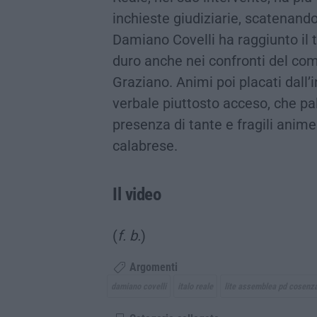
inchieste giudiziarie, scatenan
Damiano Covelli ha raggiunto il 
duro anche nei confronti del com
Graziano. Animi poi placati dall’
verbale piuttosto acceso, che pa
presenza di tante e fragili anime
calabrese.
Il video
(
f. b.
)
Argomenti
damiano covelli
italo reale
lite assemblea pd cosenz