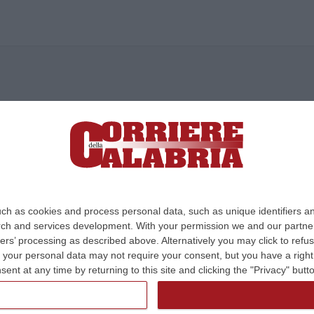
ica di News&Com S.r.l ©2012-
-2026. Tutti i diritti riservati.
ia, Lamezia Terme (CZ)
irettore responsabile Paola Militano |
Privacy
ch as cookies and process personal data, such as unique identifiers an
rch and services development.
With your permission we and our partner
Design:
cfweb
ers’ processing as described above. Alternatively you may click to ref
your personal data may not require your consent, but you have a right t
nt at any time by returning to this site and clicking the "Privacy" but