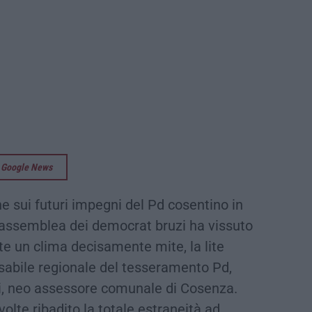
su Google News
e sui futuri impegni del Pd cosentino in
 L’assemblea dei democrat bruzi ha vissuto
te un clima decisamente mite, la lite
nsabile regionale del tesseramento Pd,
, neo assessore comunale di Cosenza.
volte ribadito la totale estraneità ad