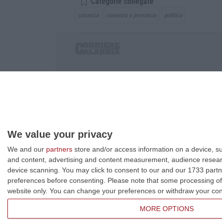
Categorie collegate
cosenza
cosenza e provincia
politica
Corriere delle Calabria è una testata giornalist
P.IVA. 03199620794, Via del mare 6/G, S.Eufem
Iscrizione tribunale di Lamezia Terme 5/2011 - D
Effettua una ricerca sul Corriere delle Calabria
We value your privacy
We and our
partners
store and/or access information on a device, su
and content, advertising and content measurement, audience resea
device scanning. You may click to consent to our and our 1733 partn
preferences before consenting.
Please note that some processing of 
website only. You can change your preferences or withdraw your conse
MORE OPTIONS