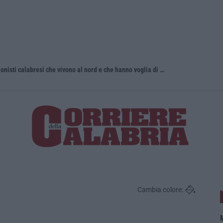
Torna in Calabria: OSM cerca professionisti calabresi che vivono al nord e che hanno voglia di rientrare nella terra di origine
Tragedia a 
Cambia colore:
M