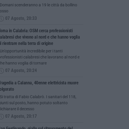
Domani scenderanno a 19 le città da bollino
rosso
07 Agosto, 20:33
orna in Calabria: OSM cerca professionisti
alabresi che vivono al nord e che hanno voglia
i rientrare nella terra di origine
Un’opportunità incredibile per i tanti
rofessionisti calabresi che lavorano al nord e
he hanno voglia di tornare
07 Agosto, 20:24
ragedia a Calanna, 40enne elettricista muore
olgorato
Si tratta di Fabio Calabrò. I sanitari del 118,
iunti sul posto, hanno potuto soltanto
ichiarare il decesso
07 Agosto, 20:17
an Ferdinando, giallo sul ritrovamento del