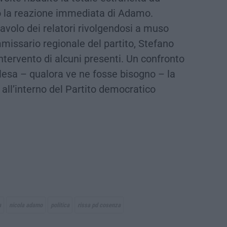
do la reazione immediata di Adamo.
tavolo dei relatori rivolgendosi a muso
missario regionale del partito, Stefano
intervento di alcuni presenti. Un confronto
lesa – qualora ve ne fosse bisogno – la
 all’interno del Partito democratico
a
nicola adamo
politica
rissa pd cosenza