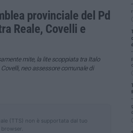
“
mblea provinciale del Pd
ra Reale, Covelli e
T
c
d
“
mente mite, la lite scoppiata tra Italo
p
c
Covelli, neo assessore comunale di
T
f
“
g
d
cale (TTS) non è supportata dal tuo
browser.
S