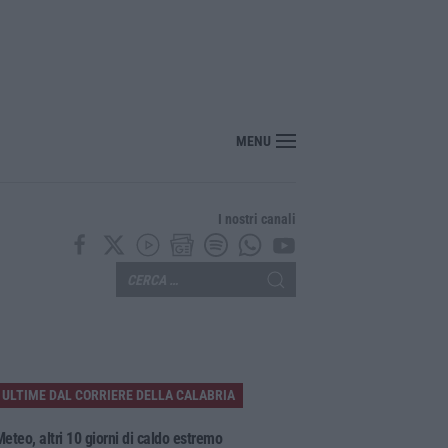
Calanna, 40enne elettricista muore folgorato
MENU
I nostri canali
ULTIME DAL CORRIERE DELLA CALABRIA
eteo, altri 10 giorni di caldo estremo