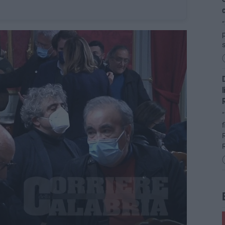
c
p
D
l
R