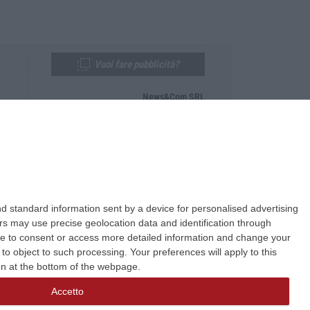
Vuoi fare pubblicità?
News&Com SRL
Telefono:
0968-53665
Email:
newsandcom@gmail.com
d standard information sent by a device for personalised advertising
s may use precise geolocation data and identification through
use to consent or access more detailed information and change your
o object to such processing. Your preferences will apply to this
ton at the bottom of the webpage.
Accetto