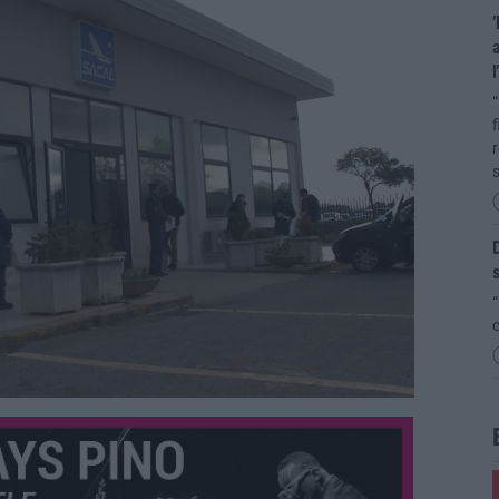
’
a
l
“
f
r
s
D
s
“
c