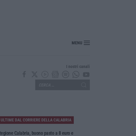
idente sulla Statale 106 a Pietragrande, un morto e tre feriti
MENU
I nostri canali
ULTIME DAL CORRIERE DELLA CALABRIA
egione Calabria, buono pasto a 8 euro e