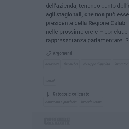
dell’azienda, tenendo conto dell’
agli stagionali, che non può ess
presidente della Regione Calabria
nelle prossime ore e – conclude D
rappresentanza parlamentare. Se
Argomenti
aeroporto
fincalabra
giuseppe d’ippolito
lavoratori
vertici
Categorie collegate
catanzaro e provincia
lamezia terme