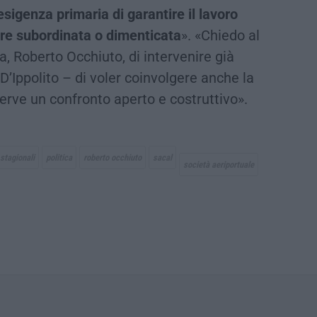
esigenza primaria di garantire il lavoro
ere subordinata o dimenticata
». «Chiedo al
, Roberto Occhiuto, di intervenire già
’Ippolito – di voler coinvolgere anche la
rve un confronto aperto e costruttivo».
 stagionali
politica
roberto occhiuto
sacal
società aeriportuale