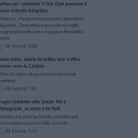
elfare per i pendolari: il CSA-Cisal promuove il
uovo contratto integrativo
Tedesco: «Passo importante per i dipendenti
egionali». Tra le misure anche lavoro agile,
rogressioni nelle aree e maggiore flessibilità
raria
08 Agosto, 8:38
sodo estivo, sabato da bollino nero: traffico
ntenso verso la Calabria
Oltre 25 milioni di spostamenti attesi nel
weekend
08 Agosto, 7:45
ragico incidente sulla Statale 106 a
ietragrande, un morto e tre feriti
Scontro tra una Fiat Panda, un’Audi e una
otocicletta nei pressi dello svincolo
08 Agosto, 7:13