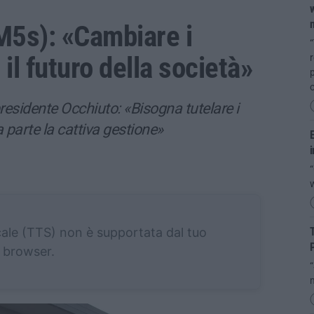
w
n
(M5s): «Cambiare i
“
 il futuro della società»
r
p
o
presidente Occhiuto: «Bisogna tutelare i
a parte la cattiva gestione»
E
i
“
cale (TTS) non è supportata dal tuo
T
P
browser.
“
m