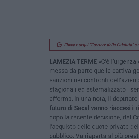
Clicca e segui “Corriere della Calabria” 
LAMEZIA TERME
«C’è l’urgenza d
messa da parte quella cattiva g
sanzioni nei confronti dell’aziend
stagionali ed esternalizzato i se
afferma, in una nota, il deputat
futuro di Sacal vanno riaccesi i ri
dopo la recente decisione, del Co
l’acquisto delle quote private dell
pubblico. Va riaperta al più pres