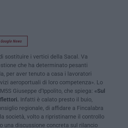
su Google News
i sostituire i vertici della Sacal. Va
estione che ha determinato pesanti
a, per aver tenuto a casa i lavoratori
rvizi aeroportuali di loro competenza». Lo
o M5S Giuseppe d’Ippolito, che spiega:
«Sul
flettori.
Infatti è calato presto il buio,
nsiglio regionale, di affidare a Fincalabra
a società, volto a ripristinarne il controllo
to una discussione concreta sul rilancio