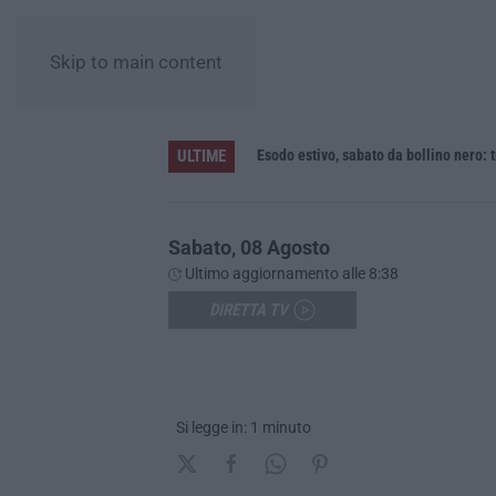
Skip to main content
ULTIME
Regione Calabria, buono pasto a 8 euro e welfare per i pendolari: il CSA-Cisal promuove il nuovo contratto integrativo
Esodo estivo, sabato da bollino nero: t
Sabato, 08 Agosto
Ultimo aggiornamento alle 8:38
DIRETTA TV
Si legge in: 1 minuto