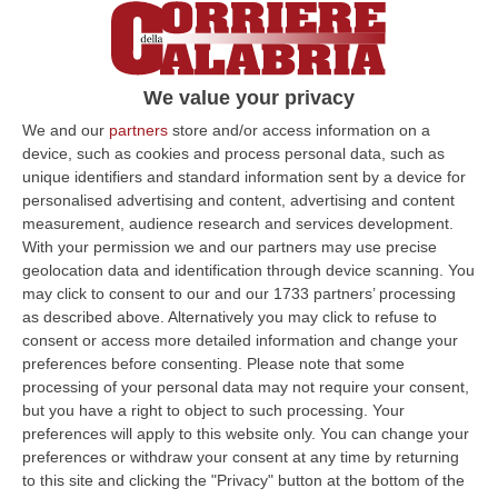
We value your privacy
We and our
partners
store and/or access information on a
device, such as cookies and process personal data, such as
unique identifiers and standard information sent by a device for
personalised advertising and content, advertising and content
measurement, audience research and services development.
Clicca e segui “Corriere della Calabria” su Google News
With your permission we and our partners may use precise
geolocation data and identification through device scanning. You
PERUGIA
Ci sono anche i nomi dell’ex
may click to consent to our and our 1733 partners’ processing
procuratore di Roma
Giuseppe Pignatone
,
as described above. Alternatively you may click to refuse to
consent or access more detailed information and change your
dell’ex consigliere del Csm
Piercamillo
preferences before consenting.
Please note that some
Davigo
, di
Luca Lotti
e di
Cosimo Ferri
tra
processing of your personal data may not require your consent,
but you have a right to object to such processing. Your
quelli, 24 in tutto, che la Procura di Perugia
preferences will apply to this website only. You can change your
guidata da Raffaele Cantone, intende
preferences or withdraw your consent at any time by returning
to this site and clicking the "Privacy" button at the bottom of the
chiamare a testimoniare in aula nell’ambito