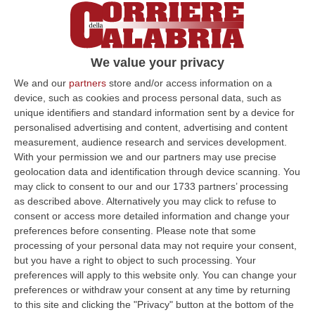
We value your privacy
We and our
partners
store and/or access information on a
device, such as cookies and process personal data, such as
unique identifiers and standard information sent by a device for
personalised advertising and content, advertising and content
measurement, audience research and services development.
With your permission we and our partners may use precise
geolocation data and identification through device scanning. You
may click to consent to our and our 1733 partners’ processing
Clicca e segui “Corriere della Calabria” su Google News
as described above. Alternatively you may click to refuse to
consent or access more detailed information and change your
preferences before consenting.
Please note that some
RENDE
L’ex generale dei carabinieri Antonio
processing of your personal data may not require your consent,
Pappalardo, leader del “Fronte di liberazione
but you have a right to object to such processing. Your
preferences will apply to this website only. You can change your
nazionale”, ha presentato un esposto ai
preferences or withdraw your consent at any time by returning
carabinieri della Compagnia di Rende «per
to this site and clicking the "Privacy" button at the bottom of the