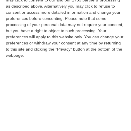
di una conferenza stampa alla presenza dei
as described above. Alternatively you may click to refuse to
vertici delle formazioni che la sostengono
consent or access more detailed information and change your
con la presenza anche del Partito del Sud.
preferences before consenting.
Please note that some
processing of your personal data may not require your consent,
Tra i presenti anche la senatrice Bianca
but you have a right to object to such processing. Your
Laura Granato ex M5s.
preferences will apply to this website only. You can change your
preferences or withdraw your consent at any time by returning
«La mia è una candidatura – ha detto Di
to this site and clicking the "Privacy" button at the bottom of the
Lieto – che nasce dal basso in maniera
webpage.
coerente con un percorso che abbiamo già
intrapreso con un gruppo di amici nelle
scorse elezioni regionali. Riteniamo che ci sia
altro rispetto al Governo Draghi e che questo
governo sia minoranza nel Paese. Rapporti
con il Pd? La nostra non è una scelta di
principio: il Pd è il partito che ha affossato il
modello Riace che aveva esportato il nome