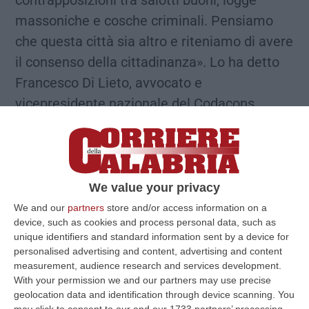
contrapposizioni tra salotti buoni, logge
massoniche e cosche criminali. Pensiamo
che questa città sia altro e riteniamo di avere
il consenso della cittadinanza». Lo ha detto
Francesco Di Lieto, avvocato e
vicepresidente nazionale del Codacons,
candidato sindaco della coalizione di sinistra
antagonista composta da Prc, Calabria
resistente e solidale e Potere al Popolo che
si propone in un contesto in cui c’è un
We value your privacy
candidato sindaco del centrosinistra e un
We and our
partners
store and/or access information on a
device, such as cookies and process personal data, such as
altro aspirante civico che proviene dal Pd ma
unique identifiers and standard information sent by a device for
che è sostenuto da una coalizione che vede
personalised advertising and content, advertising and content
measurement, audience research and services development.
anche partiti e gruppi di centrodestra. Di
With your permission we and our partners may use precise
Lieto ha presentato la candidatura nel corso
geolocation data and identification through device scanning. You
may click to consent to our and our 1733 partners’ processing