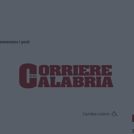
 aumentano i posti
La rivista 
Cambia colore:
S