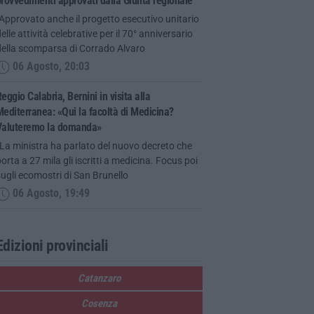
rovvedimenti approvati dalla Giunta regionale
Approvato anche il progetto esecutivo unitario
elle attività celebrative per il 70° anniversario
della scomparsa di Corrado Alvaro
06 Agosto, 20:03
eggio Calabria, Bernini in visita alla
editerranea: «Qui la facoltà di Medicina?
Valuteremo la domanda»
La ministra ha parlato del nuovo decreto che
orta a 27 mila gli iscritti a medicina. Focus poi
ugli ecomostri di San Brunello
06 Agosto, 19:49
Edizioni provinciali
Catanzaro
Cosenza