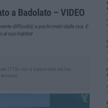
S
s
ato a Badolato – VIDEO
“
d
c
rente difficoltà) a pochi metri dalla riva. E
o al suo habitat
L
i
“
cale (TTS) non è supportata dal tuo
L
browser.
d
D