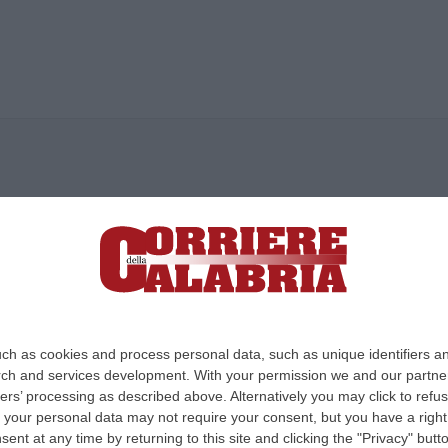
ica di News&Com S.r.l ©2012-
-2026. Tutti i diritti riservati.
ia, Lamezia Terme (CZ)
irettore responsabile Paola Militano |
Privacy
ch as cookies and process personal data, such as unique identifiers an
rch and services development.
With your permission we and our partner
Design:
cfweb
ers’ processing as described above. Alternatively you may click to ref
your personal data may not require your consent, but you have a right t
nt at any time by returning to this site and clicking the "Privacy" but