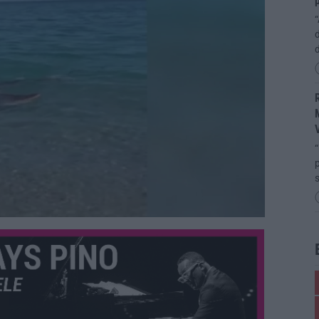
p
“
d
R
M
“
p
s