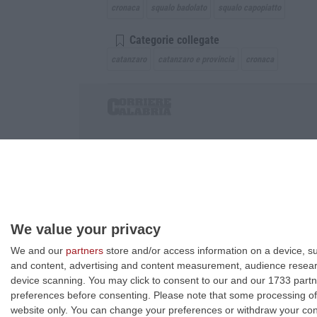
cronaca
squalo badolato
squalo capopiatto
Categorie collegate
catanzaro
catanzaro e provincia
cronaca
Corriere delle Calabria è una testata giornalist
P.IVA. 03199620794, Via del mare 6/G, S.Eufem
Iscrizione tribunale di Lamezia Terme 5/2011 - D
Effettua una ricerca sul Corriere delle Calabria
We value your privacy
We and our
partners
store and/or access information on a device, su
and content, advertising and content measurement, audience resea
device scanning. You may click to consent to our and our 1733 partn
preferences before consenting.
Please note that some processing of 
website only. You can change your preferences or withdraw your conse