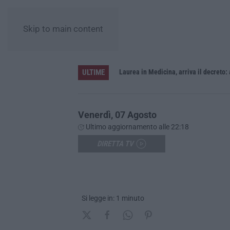
Skip to main content
ULTIME
Sistema bibliotecario vibonese, la dura replica di Soriano e Romeo: «Il fallimento è di chi ha staccato la spina»
Laurea in Medicina, arriva il decreto:
Venerdì, 07 Agosto
Ultimo aggiornamento alle 22:18
DIRETTA TV
Si legge in: 1 minuto