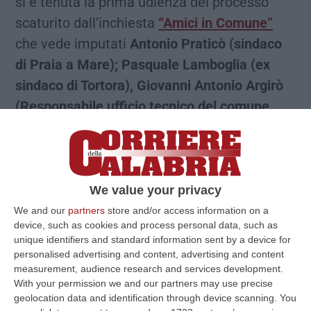
si è tenuta la prima udienza del processo
scaturito dall’inchiesta
“Amici in Comune”
che vede imputati
Antonio Praticò (sindaco
di Praia a Mare); Pasquale Lamboglia (ex
sindaco di Tortora), Giovanni Antonio Argirò
(Responsabile ufficio tecnico del comune
dello stesso comune), Rosa Grisolia,
Domenico Rocco, Stefano De Rosa, Giorgio
De Rosa, Antonio Masturzo, Ernesto
Lupinacci, Giovanni Condicelli, Nicola
We value your privacy
Gabriele.
I finanzieri della Tenenza di Scalea
We and our
partners
store and/or access information on a
device, such as cookies and process personal data, such as
coordinati dalla procura di Paola, guidata da
unique identifiers and standard information sent by a device for
Pierpaolo Bruni, – dal febbraio 2019 al 2021
personalised advertising and content, advertising and content
measurement, audience research and services development.
– avevano accertato una serie di «plurime
With your permission we and our partners may use precise
condotte collusive per truccare l’esito di gare
geolocation data and identification through device scanning. You