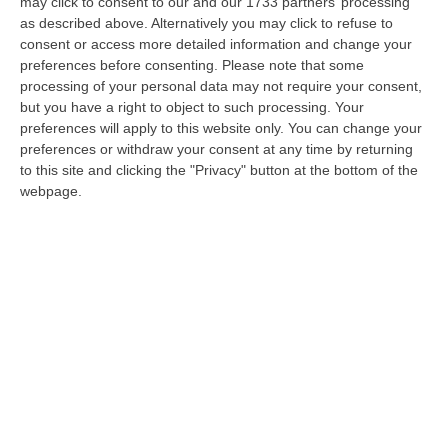
di appalto ma anche di procedimenti
may click to consent to our and our 1733 partners’ processing
as described above. Alternatively you may click to refuse to
amministrativi».
Nove le gare “truccate”
.
consent or access more detailed information and change your
preferences before consenting.
Please note that some
processing of your personal data may not require your consent,
Le questioni preliminari
but you have a right to object to such processing. Your
preferences will apply to this website only. You can change your
preferences or withdraw your consent at any time by returning
Dinanzi i giudici, i legali difensori degli
to this site and clicking the "Privacy" button at the bottom of the
indagati hanno discusso su questioni
webpage.
preliminari e avanzato richiesta di
ammissione di prove. Nella prossima
udienza il Tribunale sarà chiamato ad
esprimersi in merito alle argomentazioni
trattate ed alle questioni sollevate. (f.b.)
Argomenti
amici in comune
antonio praticò
cronaca
inchiesta amici in comune