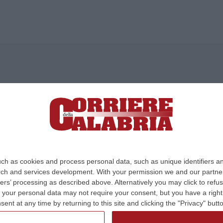
ica di News&Com S.r.l ©2012-
-2026. Tutti i diritti riservati.
ia, Lamezia Terme (CZ)
irettore responsabile Paola Militano |
Privacy
ch as cookies and process personal data, such as unique identifiers an
rch and services development.
With your permission we and our partner
Design:
cfweb
ers’ processing as described above. Alternatively you may click to ref
your personal data may not require your consent, but you have a right t
nt at any time by returning to this site and clicking the "Privacy" but