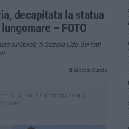
m
a, decapitata la statua
“
l lungomare – FOTO
l
I
to sul litorale di Gizzeria Lido. Sui fatti
r
ri
“
di Giorgio Curcio
I
l
cale (TTS) non è supportata dal tuo
“
browser.
’