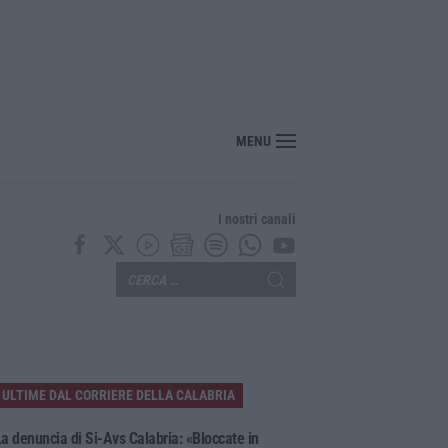
pera personale: +1,6% secondo l’ultima rilevazione ministeriale
MENU
I nostri canali
ULTIME DAL CORRIERE DELLA CALABRIA
a denuncia di Si-Avs Calabria: «Bloccate in