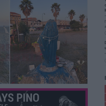
c
“
l
a
D
u
“