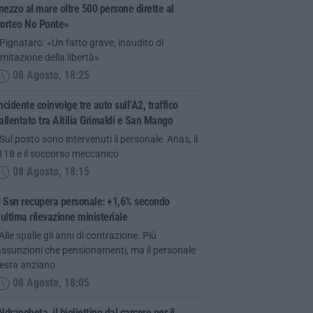
ezzo al mare oltre 500 persone dirette al
corteo No Ponte»
Pignataro: «Un fatto grave, inaudito di
imitazione della libertà»
08 Agosto, 18:25
ncidente coinvolge tre auto sull’A2, traffico
allentato tra Altilia Grimaldi e San Mango
Sul posto sono intervenuti il personale Anas, il
118 e il soccorso meccanico
08 Agosto, 18:15
l Ssn recupera personale: +1,6% secondo
’ultima rilevazione ministeriale
Alle spalle gli anni di contrazione. Più
assunzioni che pensionamenti, ma il personale
resta anziano
08 Agosto, 18:05
Ndrangheta, il bigliettino dal carcere per il