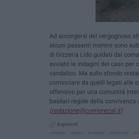
Ad accorgersi del vergognoso sfr
alcuni passanti mentre sono subit
di Gizzeria Lido guidati dal co
avviato le indagini del caso per c
vandalico. Ma sullo sfondo resta
cominciare da quelli legati alle o
offensivo per una comunità intera
basilari regole della convivenza c
(
redazione@corrierecal.it
)
Argomenti
carabinieri
cronaca
decapitata
gizzeria lido
inci