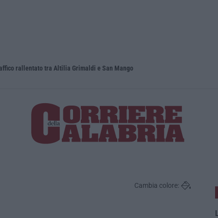
raffico rallentato tra Altilia Grimaldi e San Mango
Il Ssn recu
Cambia colore:
L