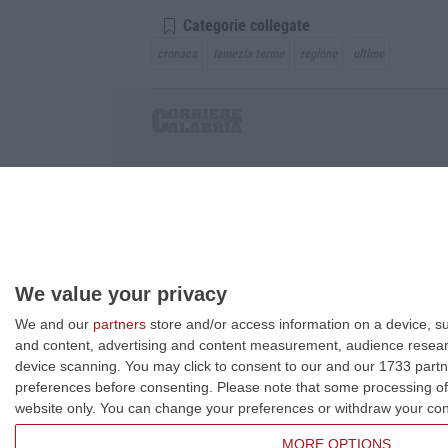
Categorie collegate
cronaca
lamezia terme
regione
ultime
Corriere delle Calabria è una testata giornalist
P.IVA. 03199620794, Via del mare 6/G, S.Eufem
Iscrizione tribunale di Lamezia Terme 5/2011 - D
Effettua una ricerca sul Corriere delle Calabria
We value your privacy
We and our
partners
store and/or access information on a device, su
and content, advertising and content measurement, audience resea
device scanning. You may click to consent to our and our 1733 partn
preferences before consenting.
Please note that some processing of 
website only. You can change your preferences or withdraw your conse
MORE OPTIONS