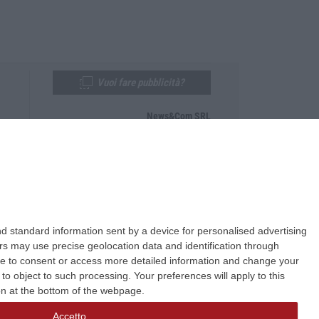
Vuoi fare pubblicità?
News&Com SRL
Telefono:
0968-53665
Email:
newsandcom@gmail.com
d standard information sent by a device for personalised advertising
s may use precise geolocation data and identification through
use to consent or access more detailed information and change your
o object to such processing. Your preferences will apply to this
ton at the bottom of the webpage.
Accetto