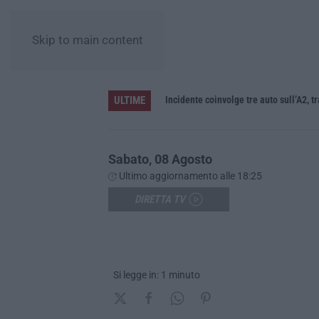
Skip to main content
ULTIME
La denuncia di Si-Avs Calabria: «Bloccate in mezzo al mare oltre 500 persone dirette al corteo No Ponte»
Incidente coinvolge tre auto sull’A2, t
Sabato, 08 Agosto
Ultimo aggiornamento alle 18:25
DIRETTA TV
Si legge in: 1 minuto