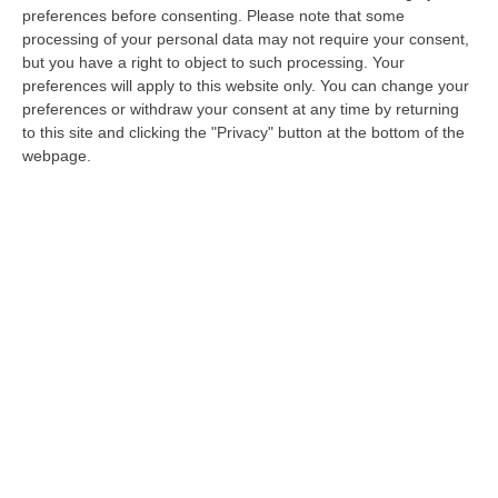
aerei Boeing B737-800NG, configurati a 189
preferences before consenting.
Please note that some
processing of your personal data may not require your consent,
posti in classe unica.
but you have a right to object to such processing. Your
preferences will apply to this website only. You can change your
preferences or withdraw your consent at any time by returning
Gli orari
to this site and clicking the "Privacy" button at the bottom of the
webpage.
Il martedì – spiega la società di gestione
dello scalo – partenza da Perugia alle 12.55
e arrivo a Lamezia Terme alle 14.10, con
ritorno 14.55-16.15; giovedì Perugia 18.10 –
Lamezia Terme 19.25, tratta inversa 20.10
-21.30.
Le offerte