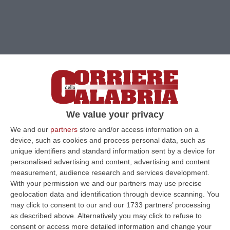
We value your privacy
We and our
partners
store and/or access information on a
Clicca e segui “Corriere della Calabria” su Google News
device, such as cookies and process personal data, such as
unique identifiers and standard information sent by a device for
LAMEZIA TERME
Inaugurato il nuovo
personalised advertising and content, advertising and content
measurement, audience research and services development.
collegamento diretto tra l’Aeroporto di
With your permission we and our partners may use precise
Perugia e Lamezia Terme di Albastar.
geolocation data and identification through device scanning. You
Programmato ogni martedì e giovedì, per
may click to consent to our and our 1733 partners’ processing
as described above. Alternatively you may click to refuse to
tutta la stagione estiva. I voli sono operati da
consent or access more detailed information and change your