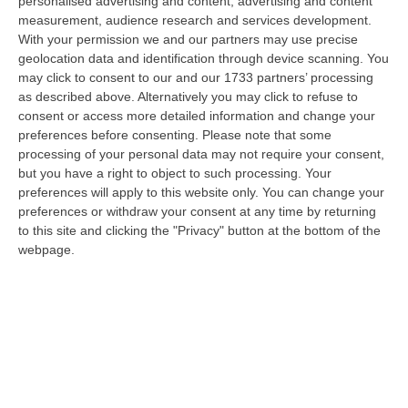
personalised advertising and content, advertising and content
persone risultate positive al Coronavirus
measurement, audience research and services development.
With your permission we and our partners may use precise
sono 399925 (+840) rispetto a ieri
.
geolocation data and identification through device scanning. You
Questi sono i dati giornalieri relativi
may click to consent to our and our 1733 partners’ processing
as described above. Alternatively you may click to refuse to
all’epidemia da Covid-19 comunicati dai
consent or access more detailed information and change your
Dipartimenti di Prevenzione delle Asp della
preferences before consenting.
Please note that some
processing of your personal data may not require your consent,
Regione Calabria. Territorialmente, dall’inizio
but you have a right to object to such processing. Your
dell’epidemia, i casi positivi sono così
preferences will apply to this website only. You can change your
distribuiti:
preferences or withdraw your consent at any time by returning
to this site and clicking the "Privacy" button at the bottom of the
webpage.
– Catanzaro: CASI ATTIVI 3477
(36 in
reparto, 3 in terapia intensiva, 3438 in
isolamento domiciliare); CASI CHIUSI 59523
(59204 guariti, 319 deceduti).
– Cosenza: CASI ATTIVI 22666
(48 in