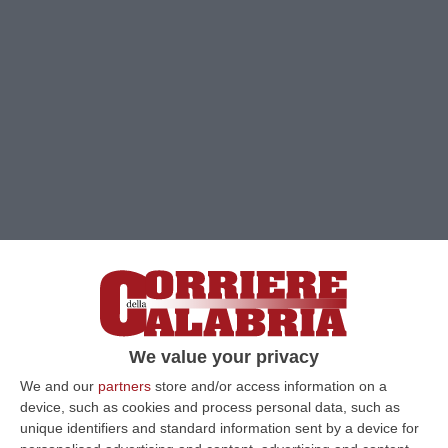
We value your privacy
Clicca e segui “Corriere della Calabria” su Google News
We and our
partners
store and/or access information on a
device, such as cookies and process personal data, such as
In Calabria, ad oggi, il totale dei tamponi
unique identifiers and standard information sent by a device for
eseguiti sono stati 3181153 (+3.748).
Le