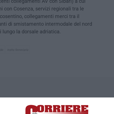
tenti collegamenti AV con Sibari) a cui
 con Cosenza, servizi regionali tra le
 cosentino, collegamenti merci tra il
punti di smistamento intermodale del nord
i lungo la dorsale adriatica.
ido
tratta ferroviaria
ica di News&Com S.r.l ©2012-
-2026. Tutti i diritti riservati.
ia, Lamezia Terme (CZ)