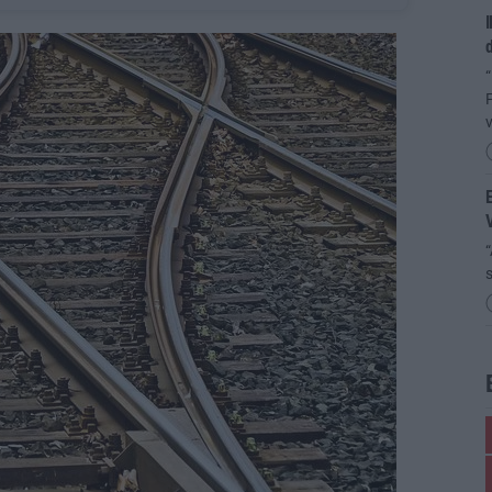
I
d
“
F
v
E
“
s