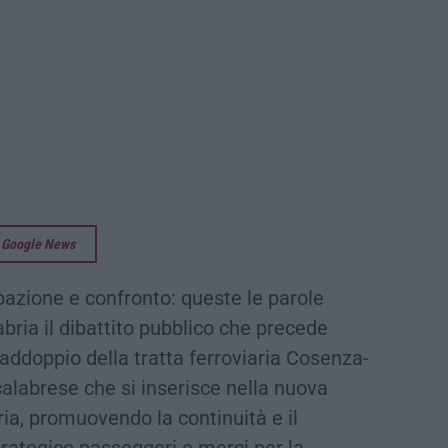
su Google News
pazione e confronto: queste le parole
bria il dibattito pubblico che precede
 raddoppio della tratta ferroviaria Cosenza-
alabrese che si inserisce nella nuova
ia, promuovendo la continuità e il
trategico passeggeri e merci per la