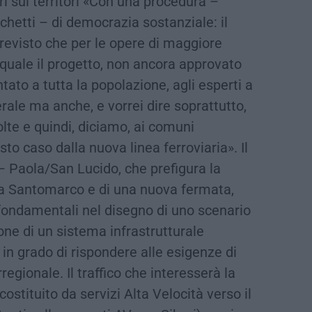
ri sui territori «Con una procedura –
chetti – di democrazia sostanziale: il
previsto che per le opere di maggiore
 quale il progetto, non ancora approvato
tato a tutta la popolazione, agli esperti a
erale ma anche, e vorrei dire soprattutto,
lte e quindi, diciamo, ai comuni
to caso dalla nuova linea ferroviaria». Il
– Paola/San Lucido, che prefigura la
ria Santomarco e di una nuova fermata,
fondamentali nel disegno di uno scenario
one di un sistema infrastrutturale
 in grado di rispondere alle esigenze di
egionale. Il traffico che interesserà la
stituito da servizi Alta Velocità verso il