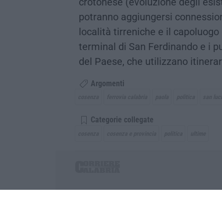
crotonese (evoluzione degli esis
potranno aggiungersi connessioni
località tirreniche e il capoluogo
terminal di San Ferdinando e i 
del Paese, che utilizzano itinerar
Argomenti
cosenza
ferrovia calabria
paola
politica
san luc
Categorie collegate
cosenza
cosenza e provincia
politica
ultime
Corriere delle Calabria è una testata giornalist
P.IVA. 03199620794, Via del mare 6/G, S.Eufem