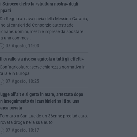
i Scirocco dietro la «struttura nostra» degli
ppalti
Da Reggio ai cavalcavia della Messina-Catania,
ino ai cantieri del Consorzio autostrade
iciliane: uomini, mezzi e imprese da spostare
da una commes…
07 Agosto, 11:03
Il cavallo sia risorsa agricola a tutti gli effetti»
Confagricoltura: serve chiarezza normativa in
talia e in Europa
07 Agosto, 10:25
ugge all’alt e si getta in mare, arrestato dopo
n inseguimento dai carabinieri saliti su una
arca privata
“Fermato a San Lucido un 36enne pregiudicato.
Trovata droga nella sua auto
07 Agosto, 10:17