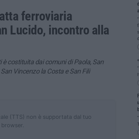
d
a
atta ferroviaria
“
 Lucido, incontro alla
f
s
«
ti è costituita dai comuni di Paola, San
“
San Vincenzo la Costa e San Fili
I
F
u
b
cale (TTS) non è supportata dal tuo
browser.