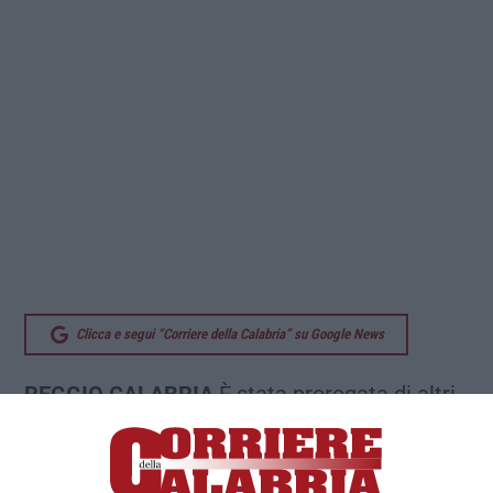
Clicca e segui “Corriere della Calabria” su Google News
REGGIO CALABRIA
È stata prorogata di altri
sei mesi l’amministrazione giudiziaria nei
confronti della società “Caronte&Tourist Spa”,