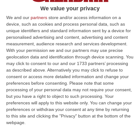
che gestisce il servizio di traghettamento
We value your privacy
sullo Stretto di Messina. Lo ha deciso la
We and our
partners
store and/or access information on a
Sezione misure di prevenzione del Tribunale
device, such as cookies and process personal data, such as
di Reggio Calabria su richiesta del
unique identifiers and standard information sent by a device for
procuratore Giovanni Bombardieri e dei
personalised advertising and content, advertising and content
measurement, audience research and services development.
sostituti procuratori della Dda Stefano
With your permission we and our partners may use precise
Musolino e Walter Ignazitto.
geolocation data and identification through device scanning. You
may click to consent to our and our 1733 partners’ processing
L’amministrazione giudiziaria è stata
as described above. Alternatively you may click to refuse to
disposta nel gennaio 2021 e questa è la terza
consent or access more detailed information and change your
preferences before consenting.
Please note that some
proroga perché «sulla scorta della relazione
processing of your personal data may not require your consent,
delle amministratrici giudiziaria – è scritto
but you have a right to object to such processing. Your
nel provvedimento dei giudici – si evince la
preferences will apply to this website only. You can change your
preferences or withdraw your consent at any time by returning
necessità di completare il programma di
to this site and clicking the "Privacy" button at the bottom of the
sostegno alla società amministrata, al fine di
webpage.
rimuovere le situazioni di fatto e di diritto