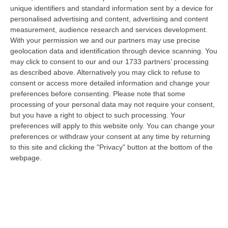
regionale forzista: «Sono contento che
unique identifiers and standard information sent by a device for
personalised advertising and content, advertising and content
Berlusconi abbia deciso di candidare
measurement, audience research and services development.
Marta Fascina qui in Sicilia, vuol dire che si
With your permission we and our partners may use precise
fida di noi». Fascina sarà in corsa nel collegio
geolocation data and identification through device scanning. You
may click to consent to our and our 1733 partners’ processing
uninominale di Marsala per la Camera.
as described above. Alternatively you may click to refuse to
«Marta è una persona meravigliosa – ha
consent or access more detailed information and change your
preferences before consenting.
Please note that some
aggiunto – sono felice di poterla avere qui».
processing of your personal data may not require your consent,
Altra regione, altro collegio per Fascina: in
but you have a right to object to such processing. Your
preferences will apply to this website only. You can change your
Lombardia 1, nel collegio 1, tra i candidati di
preferences or withdraw your consent at any time by returning
Fi alla Camera è al secondo posto dopo l’ex
to this site and clicking the "Privacy" button at the bottom of the
sindaco di Pavia Alessandro Cattaneo. Ed è
webpage.
capolista nel collegio 2, seguita
dall’assessore regionale Fabrizio Sala.
Galati riparte da Carpi