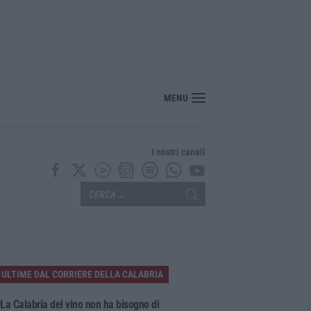
, torna in carcere Nicola Lentini: deve scontare un anno e un mese
MENU
I nostri canali
ULTIME DAL CORRIERE DELLA CALABRIA
La Calabria del vino non ha bisogno di