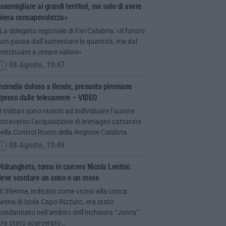
ssomigliare ai grandi territori, ma solo di avere
piena consapevolezza»
La delegata regionale di Fivi Calabria: «Il futuro
on passa dall’aumentare le quantità, ma dal
ontinuare a creare valore»
08 Agosto, 10:47
Incendio doloso a Rende, presunto piromane
ipreso dalle telecamere – VIDEO
I militari sono riusciti ad individuare l’autore
ttraverso l’acquisizione di immagini catturate
ella Control Room della Regione Calabria
08 Agosto, 10:46
Ndrangheta, torna in carcere Nicola Lentini:
deve scontare un anno e un mese
Il 39enne, indicato come vicino alla cosca
rena di Isola Capo Rizzuto, era stato
ondannato nell’ambito dell’inchiesta “Jonny”.
Era stato scarcerato…