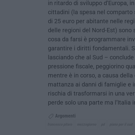
in ritardo di sviluppo d’Europa, in
cittadini (la spesa nel comparto s
di 25 euro per abitante nelle reg
delle regioni del Nord-Est) sono 
cosa da farsi è programmare inve
garantire i diritti fondamentali. 
lasciando che al Sud – conclude
pressione fiscale, peggiorino qual
mentre è in corso, a causa della
mattanza ai danni di famiglie e i
rischia di trasformarsi in una v
perde solo una parte ma l’Italia i
Argomenti
francesco pitaro
mezzogiorno
pd
piano per il sud