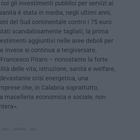
 cui gli investimenti pubblici per servizi ai
anità è stata in media, negli ultimi anni,
ioni del Sud continentale contro i 75 euro
stati scandalosamente tagliati, la prima
stimenti aggiuntivi nelle aree deboli per
Se invece si continua a tergiversare,
 Francesco Pitaro – nonostante la forte
ità delle vita, istruzione, sanità e welfare,
 devastante crisi energetica, una
mprese che, in Calabria soprattutto,
era macelleria economica e sociale, non
ntera».
pnrr
politica
zes