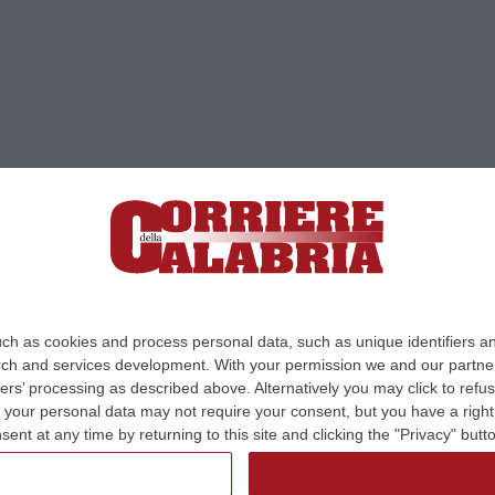
ica di News&Com S.r.l ©2012-
-2026. Tutti i diritti riservati.
ia, Lamezia Terme (CZ)
irettore responsabile Paola Militano |
Privacy
ch as cookies and process personal data, such as unique identifiers an
rch and services development.
With your permission we and our partner
Design:
cfweb
ers’ processing as described above. Alternatively you may click to ref
your personal data may not require your consent, but you have a right t
nt at any time by returning to this site and clicking the "Privacy" but