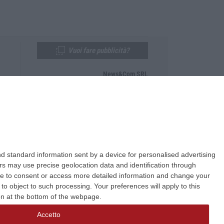
Vuoi fare pubblicità?
News&Com SRL
Telefono:
0968-53665
Email:
newsandcom@gmail.com
d standard information sent by a device for personalised advertising
s may use precise geolocation data and identification through
use to consent or access more detailed information and change your
o object to such processing. Your preferences will apply to this
ton at the bottom of the webpage.
Accetto