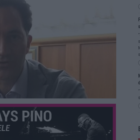
F
s
“
s
M
M
d
“