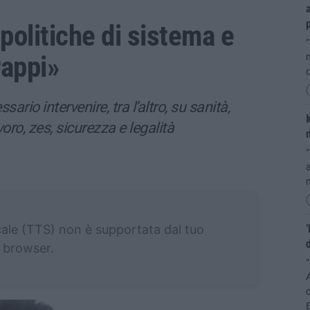
a
 politiche di sistema e
“
rappi»
n
c
ario intervenire, tra l’altro, su sanità,
oro, zes, sicurezza e legalità
r
“
a
n
cale (TTS) non è supportata dal tuo
’
browser.
“
A
c