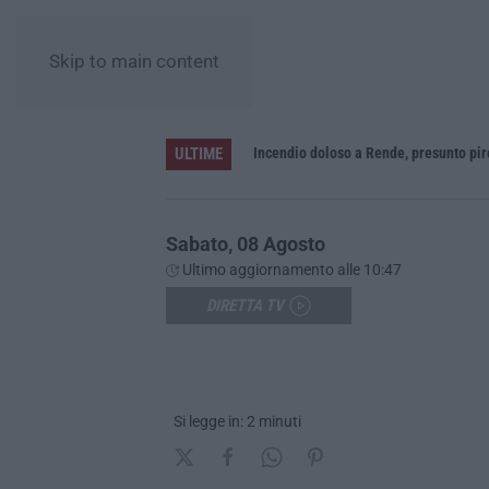
Skip to main content
ULTIME
«La Calabria del vino non ha bisogno di assomigliare ai grandi territori, ma solo di avere piena consapevolezza»
Incendio doloso a Rende, presunto pi
Sabato, 08 Agosto
Ultimo aggiornamento alle 10:47
DIRETTA TV
Si legge in: 2 minuti