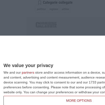
Categorie collegate
politica
regione
ultime
Corriere delle Calabria è una testata giornalist
P.IVA. 03199620794, Via del mare 6/G, S.Eufem
Iscrizione tribunale di Lamezia Terme 5/2011 - D
Effettua una ricerca sul Corriere delle Calabria
We value your privacy
We and our
partners
store and/or access information on a device, su
and content, advertising and content measurement, audience resea
device scanning. You may click to consent to our and our 1733 partn
preferences before consenting.
Please note that some processing of 
website only. You can change your preferences or withdraw your conse
MORE OPTIONS