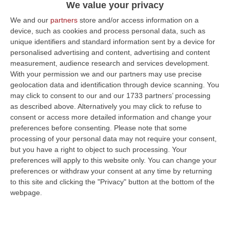
ieri (+574) con un numero di tamponi
We value your privacy
equivalente (+4.021). Il numero alto delle
We and our
partners
store and/or access information on a
vittime che è di 9 pazienti, in realtà, è per
device, such as cookies and process personal data, such as
unique identifiers and standard information sent by a device for
gran parte (6 morti) un aggiornamento sulla
personalised advertising and content, advertising and content
situazione del Cosentino e riguarda decessi
measurement, audience research and services development.
With your permission we and our partners may use precise
avvenuti tra luglio e agosto scorsi. Un altro
geolocation data and identification through device scanning. You
viene segnalato nel Crotonese e due
may click to consent to our and our 1733 partners’ processing
Vibonese. Gli attualmente infetti sono 42.833
as described above. Alternatively you may click to refuse to
consent or access more detailed information and change your
con un tasso di positività registrato
preferences before consenting.
Please note that some
quest’oggi al 14,28%. Si registrano 2 ingressi
processing of your personal data may not require your consent,
but you have a right to object to such processing. Your
di pazienti in area medica (140 i ricoverati) e
preferences will apply to this website only. You can change your
nessuno in rianimazione (4 quelli in itinere).
preferences or withdraw your consent at any time by returning
to this site and clicking the "Privacy" button at the bottom of the
In Calabria, ad oggi, il totale dei tamponi
webpage.
eseguiti sono stati 3.729.466, mentre le
persone risultate positive al Coronavirus da