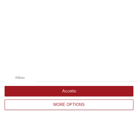
Argomenti
bollettino regionale covid calabria
calabria
contagi
Rifiuto
coronavirus calabria
Accetto
covid calabria
cronaca
decessi
ricoveri
MORE OPTIONS
Categorie collegate
catanzaro
cosenza
cronaca
crotone
reggio calabria
vibo valentia