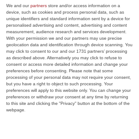
We and our
partners
store and/or access information on a
device, such as cookies and process personal data, such as
unique identifiers and standard information sent by a device for
personalised advertising and content, advertising and content
measurement, audience research and services development.
With your permission we and our partners may use precise
geolocation data and identification through device scanning. You
may click to consent to our and our 1731 partners’ processing
as described above. Alternatively you may click to refuse to
consent or access more detailed information and change your
preferences before consenting.
Please note that some
processing of your personal data may not require your consent,
but you have a right to object to such processing. Your
Clicca e segui “Corriere della Calabria” su Google News
preferences will apply to this website only. You can change your
preferences or withdraw your consent at any time by returning
COSENZA
L’indagine
“Frontiera”
, ha inferto
to this site and clicking the "Privacy" button at the bottom of the
un duro colpo al clan Muto di Cetraro. Servizi,
webpage.
spaccio, grandi opere, tutto secondo i
magistrati della Dda di Catanzaro sarebbe