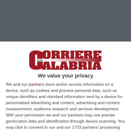
We value your privacy
We and our
partners
store and/or access information on a
Clicca e segui “Corriere della Calabria” su Google News
device, such as cookies and process personal data, such as
unique identifiers and standard information sent by a device for
REGGIO CALABRIA
Torna
al divieto di dimora
personalised advertising and content, advertising and content
a Reggio Calabria il consigliere comunale di
measurement, audience research and services development.
With your permission we and our partners may use precise
Reggio Nino Castorina
, coinvolto
geolocation data and identification through device scanning. You
nell’inchiesta sui presunti brogli che
may click to consent to our and our 1733 partners’ processing