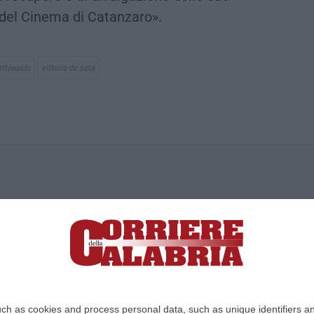
a del Cinema di Catanzaro».
attanasio
vittorio de seta
ica di News&Com S.r.l ©2012-
-2026. Tutti i diritti riservati.
ia, Lamezia Terme (CZ)
irettore responsabile Paola Militano |
Privacy
ch as cookies and process personal data, such as unique identifiers an