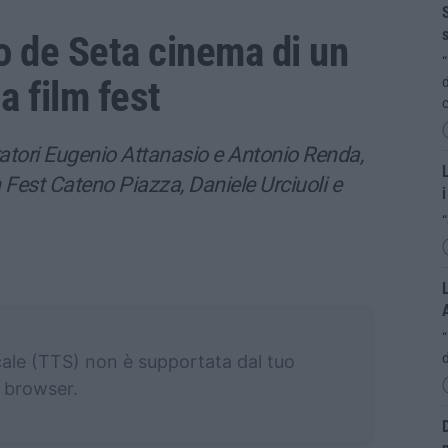
S
s
o de Seta cinema di un
“
a film fest
d
c
ratori Eugenio Attanasio e Antonio Renda,
L
 Fest Cateno Piazza, Daniele Urciuoli e
i
“
L
d
cale (TTS) non è supportata dal tuo
browser.
D