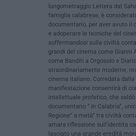
lungometraggio Lettera dal Saha
famiglia calabrese, è considera
documentario, per aver avuto il 
e adoperare le tecniche del cin
soffermandosi sulla civiltà cont
grandi del cinema come Gianni A
come Banditi a Orgosolo e Diario 
straordinariamente moderne, rest
cinema italiano. Corredata dalla
manifestazione consentirà di co
intellettuale profetico, che saldò
documentario “ In Calabria”, uni
Regione” a metà” tra civiltà con
amara riflessione sull’identita 
lasciato una grande eredità moral