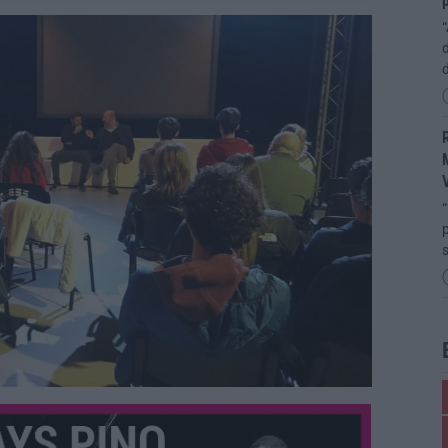
p
“
d
R
M
“
p
s