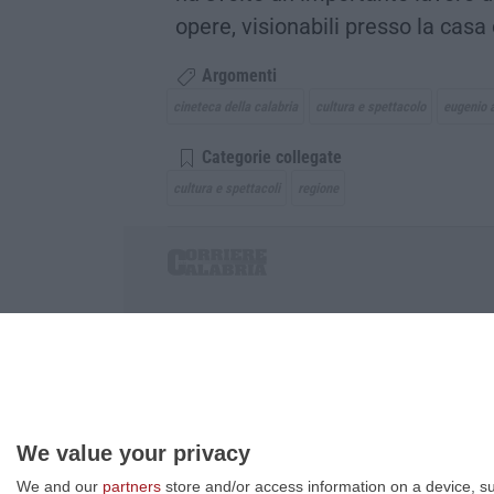
opere, visionabili presso la cas
Argomenti
cineteca della calabria
cultura e spettacolo
eugenio 
Categorie collegate
cultura e spettacoli
regione
Corriere delle Calabria è una testata giornalist
P.IVA. 03199620794, Via del mare 6/G, S.Eufem
Iscrizione tribunale di Lamezia Terme 5/2011 - D
Effettua una ricerca sul Corriere delle Calabria
We value your privacy
We and our
partners
store and/or access information on a device, su