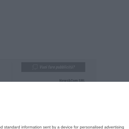
Vuoi fare pubblicità?
News&Com SRL
Telefono:
0968-53665
Email:
newsandcom@gmail.com
d standard information sent by a device for personalised advertising