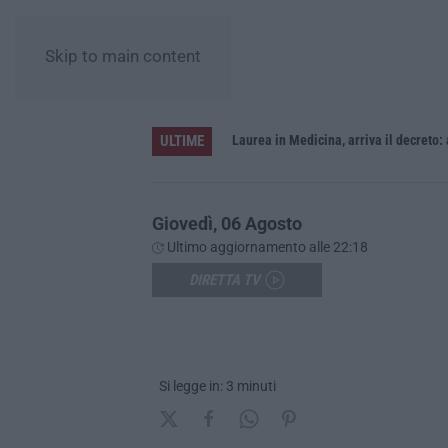
Skip to main content
ULTIME
Sistema bibliotecario vibonese, la dura replica di Soriano e Romeo: «Il fallimento è di chi ha staccato la spina»
Laurea in Medicina, arriva il decreto:
Giovedì, 06 Agosto
Ultimo aggiornamento alle 22:18
DIRETTA TV
Si legge in: 3 minuti