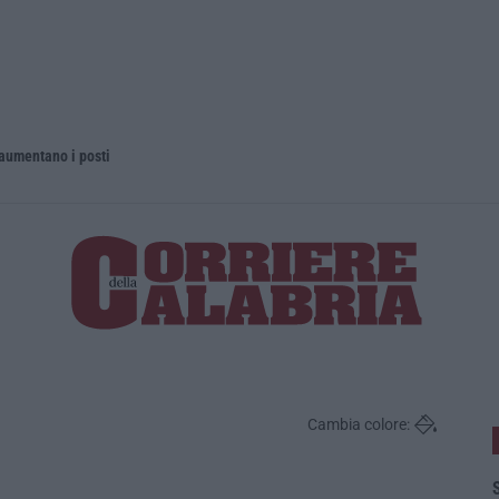
 aumentano i posti
La rivista 
Cambia colore:
S