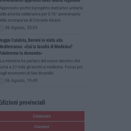
rovvedimenti approvati dalla Giunta regionale
Approvato anche il progetto esecutivo unitario
elle attività celebrative per il 70° anniversario
della scomparsa di Corrado Alvaro
06 Agosto, 20:03
eggio Calabria, Bernini in visita alla
editerranea: «Qui la facoltà di Medicina?
Valuteremo la domanda»
La ministra ha parlato del nuovo decreto che
orta a 27 mila gli iscritti a medicina. Focus poi
ugli ecomostri di San Brunello
06 Agosto, 19:49
Edizioni provinciali
Catanzaro
Cosenza