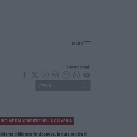
“America Journals” celebra lo stilista Anton Giulio Grande
MENU
I nostri canali
ULTIME DAL CORRIERE DELLA CALABRIA
istema bibliotecario vibonese, la dura replica di