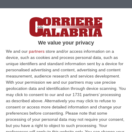
We value your privacy
We and our
partners
store and/or access information on a
device, such as cookies and process personal data, such as
unique identifiers and standard information sent by a device for
personalised advertising and content, advertising and content
measurement, audience research and services development.
With your permission we and our partners may use precise
Clicca e segui “Corriere della Calabria” su Google News
geolocation data and identification through device scanning. You
may click to consent to our and our 1731 partners’ processing
LAMEZIA TERME
Rinnovato il contratto
as described above. Alternatively you may click to refuse to
consent or access more detailed information and change your
territoriale dei Quadri e impiegati Agricoli
preferences before consenting.
Please note that some
della Calabria. Dopo un lungo ed attento
processing of your personal data may not require your consent,
but you have a right to object to such processing. Your
confronto, iniziato a dicembre scorso, è stato
preferences will apply to this website only. You can change your