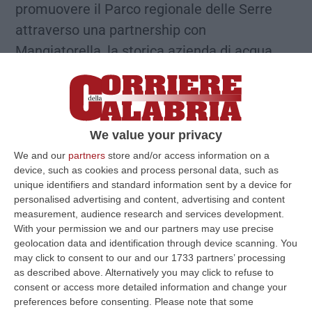
promuovere il Parco regionale delle Serre
attraverso una partnership con
Mangiatorella, la storica azienda di acqua
minerale, in un tentativo di creare le
condizioni di sviluppo del turismo sostenibile
in un’area vasta come quella delle Serre. È la
mission del nuovo
contest “Quattro stagioni
We value your privacy
per quattro colori”, presentato questa
We and our
partners
store and/or access information on a
device, such as cookies and process personal data, such as
mattina al Cev di Palazzo Gagliardi di Vibo
unique identifiers and standard information sent by a device for
Valenti
a dal commissario del “Parco delle
personalised advertising and content, advertising and content
measurement, audience research and services development.
Serre”, Alfonso Grillo, e Pietro Federico,
With your permission we and our partners may use precise
amministratore di Mangiatorella.
geolocation data and identification through device scanning. You
may click to consent to our and our 1733 partners’ processing
as described above. Alternatively you may click to refuse to
12 scatti per il calendario 2023
consent or access more detailed information and change your
preferences before consenting.
Please note that some