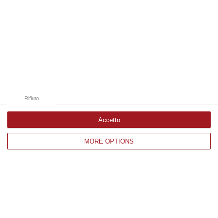
Rifiuto
Accetto
Pietro Federico – Amministratore “Mangiatorella”
MORE OPTIONS
Il servizio:
Argomenti
calendario
contest
cultura e spettacolo
evento
mangiatorella