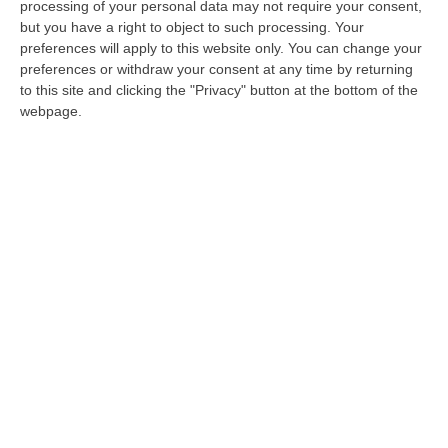
processing of your personal data may not require your consent,
«Insieme a Mangiatorella – spiega Grillo ai
but you have a right to object to such processing. Your
preferences will apply to this website only. You can change your
microfoni del Corriere della Calabria –
preferences or withdraw your consent at any time by returning
stiamo portando avanti questa idea del
to this site and clicking the "Privacy" button at the bottom of the
format che giorno 16 dicembre sarà
webpage.
promosso qui a “Palazzo Gagliardi” del nuovo
calendario 2023 insieme ad una premiazione
che avverrà in quella stessa occasione per i
12 vincitori». La strategia pensata da Grillo,
dunque, cambia rispetto alla missione
principale del Parco che è quella di tutela
dell’ambiente e della biodiversità, ma è
anche un «tentativo di creare sviluppo
sostenibile uscendo dalla musealizzazione
dei parchi».