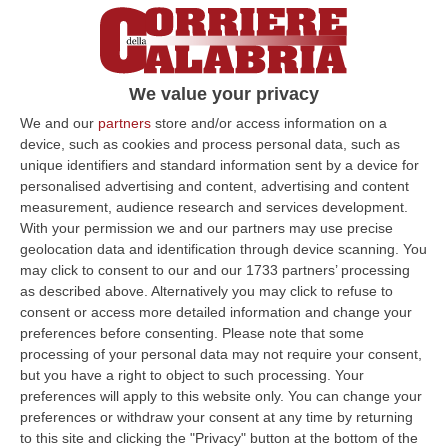
We value your privacy
We and our
partners
store and/or access information on a
device, such as cookies and process personal data, such as
unique identifiers and standard information sent by a device for
personalised advertising and content, advertising and content
measurement, audience research and services development.
Clicca e segui “Corriere della Calabria” su Google News
With your permission we and our partners may use precise
geolocation data and identification through device scanning. You
CIVITA
Don Antonio Trupo, parroco emerito
may click to consent to our and our 1733 partners’ processing
as described above. Alternatively you may click to refuse to
di Civita, stamattina è tornato alla casa del
consent or access more detailed information and change your
Padre. Lo annuncia in una nota il comune del
preferences before consenting.
Please note that some
processing of your personal data may not require your consent,
Cosentino. Dalle 15 di oggi pomeriggio
but you have a right to object to such processing. Your
camera ardente presso la Chiesa Madre di
preferences will apply to this website only. You can change your
Civita. I funerali si svolgeranno domani
preferences or withdraw your consent at any time by returning
to this site and clicking the "Privacy" button at the bottom of the