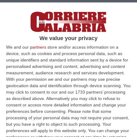
We value your privacy
We and our
partners
store and/or access information on a
device, such as cookies and process personal data, such as
unique identifiers and standard information sent by a device for
personalised advertising and content, advertising and content
measurement, audience research and services development.
With your permission we and our partners may use precise
geolocation data and identification through device scanning. You
may click to consent to our and our 1733 partners’ processing
as described above. Alternatively you may click to refuse to
consent or access more detailed information and change your
preferences before consenting.
Please note that some
Clicca e segui “Corriere della Calabria” su Google News
processing of your personal data may not require your consent,
but you have a right to object to such processing. Your
preferences will apply to this website only. You can change your
ROMA
«Trovo gravissimo che martedì 21