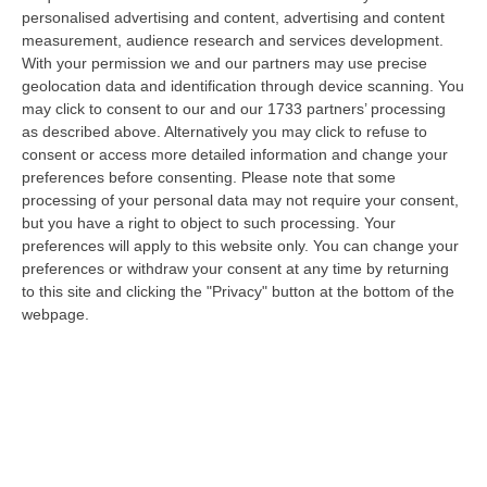
personalised advertising and content, advertising and content
measurement, audience research and services development.
With your permission we and our partners may use precise
geolocation data and identification through device scanning. You
may click to consent to our and our 1733 partners’ processing
as described above. Alternatively you may click to refuse to
consent or access more detailed information and change your
preferences before consenting.
Please note that some
processing of your personal data may not require your consent,
but you have a right to object to such processing. Your
preferences will apply to this website only. You can change your
preferences or withdraw your consent at any time by returning
to this site and clicking the "Privacy" button at the bottom of the
webpage.
Clicca e segui “Corriere della Calabria” su Google News
AVELLINO
Denunciato per truffa un 60enne
della provincia di Cosenza. All’uomo si era
rivolto un acquirente di Chiusano San