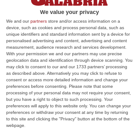
We value your privacy
We and our
partners
store and/or access information on a
device, such as cookies and process personal data, such as
unique identifiers and standard information sent by a device for
personalised advertising and content, advertising and content
measurement, audience research and services development.
With your permission we and our partners may use precise
geolocation data and identification through device scanning. You
may click to consent to our and our 1733 partners’ processing
as described above. Alternatively you may click to refuse to
consent or access more detailed information and change your
preferences before consenting.
Please note that some
processing of your personal data may not require your consent,
but you have a right to object to such processing. Your
preferences will apply to this website only. You can change your
preferences or withdraw your consent at any time by returning
Clicca e segui “Corriere della Calabria” su Google News
to this site and clicking the "Privacy" button at the bottom of the
webpage.
STALETTÌ
Il tribunale di Catanzaro ha