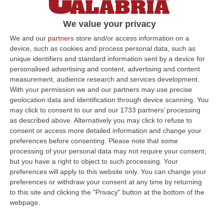
We value your privacy
We and our
partners
store and/or access information on a
device, such as cookies and process personal data, such as
unique identifiers and standard information sent by a device for
personalised advertising and content, advertising and content
measurement, audience research and services development.
With your permission we and our partners may use precise
geolocation data and identification through device scanning. You
may click to consent to our and our 1733 partners’ processing
as described above. Alternatively you may click to refuse to
consent or access more detailed information and change your
preferences before consenting.
Please note that some
processing of your personal data may not require your consent,
but you have a right to object to such processing. Your
Clicca e segui “Corriere della Calabria” su Google News
preferences will apply to this website only. You can change your
preferences or withdraw your consent at any time by returning
REGGIO CALABRIA
Dopo l’incontro di
to this site and clicking the "Privacy" button at the bottom of the
domenica 26 marzo a Torre Faro a Messina,
webpage.