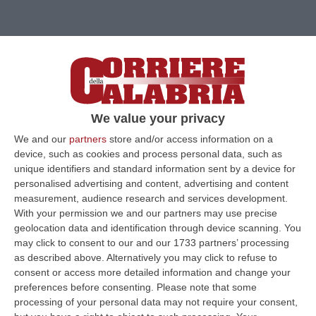
We value your privacy
We and our
partners
store and/or access information on a
device, such as cookies and process personal data, such as
unique identifiers and standard information sent by a device for
personalised advertising and content, advertising and content
measurement, audience research and services development.
With your permission we and our partners may use precise
Clicca e segui “Corriere della Calabria” su Google News
geolocation data and identification through device scanning. You
may click to consent to our and our 1733 partners’ processing
CATANZARO
«All’indomani del crollo del
as described above. Alternatively you may click to refuse to
consent or access more detailed information and change your
viadotto ‘Ortiano 2’, nella strada Sila-Mare, il
preferences before consenting.
Please note that some
Dipartimento Infrastrutture della Regione, su
processing of your personal data may not require your consent,