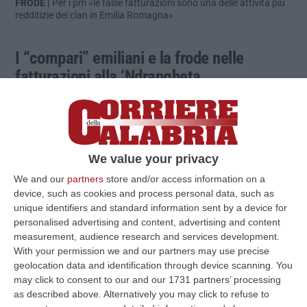
FRODE |
Per i pm «le false fatturazioni sono una delle attività più
redditizie dei clan in Emilia Romagna»
I “compari” emiliani e la frode nelle
fatturazioni alla ‘Ndrangheta
Un Salvatore Muto ne inguaia un altro. Il
primo, collaboratore di giustizia 46enne,
spiega alla pm Beatrice Ronchi della Dda di
We value your privacy
Bologna che è il suo cugino omonimo di otto
We and our
partners
store and/or access information on a
device, such as cookies and process personal data, such as
anni più giovane a gestire il giro di false
unique identifiers and standard information sent by a device for
fatturazione dopo gli arresti di
personalised advertising and content, advertising and content
measurement, audience research and services development.
“Perseverance”. «Quindi Salvatore Muto
With your permission we and our partners may use precise
classe 1985 è suo cugino e lui si presta a
geolocation data and identification through device scanning. You
questa operazione?», chiede il magistrato.
may click to consent to our and our 1731 partners’ processing
as described above. Alternatively you may click to refuse to
«Prima no, ma adesso sì. Ne avete la prova.