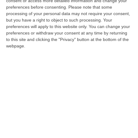
consent or access more detailed information and change your
Quando c’erano i fratelli fuori – spiega il
preferences before consenting.
Please note that some
processing of your personal data may not require your consent,
pentito – lui non faceva questo, lui andava a
but you have a right to object to such processing. Your
lavorare. Quanto c’erano Antonio Muto e
preferences will apply to this website only. You can change your
preferences or withdraw your consent at any time by returning
Luigi Muto lui andava a lavorare. Nel
to this site and clicking the "Privacy" button at the bottom of the
provvedimento che è stato fatto da “Amelia”,
webpage.
Luigi Muto, essendo indagato, non può
operare, e quindi ha messo il fratello». La
famiglia Muto, legata al clan Grande Aracri, è
per i magistrati antimafia il cuore
dell’infiltrazione della ‘ndrangheta
nell’economia e nella vita civile dell’Emilia
Romagna. Nelle intercettazioni sono tanti i
riferimenti alla figura del nuovo responsabile
del “sistema”. Domenico Cordua, cutrese di
nascita e una condanna a 15 nel primo grado