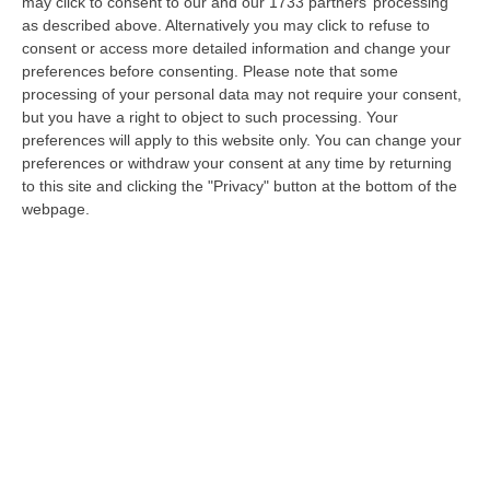
may click to consent to our and our 1733 partners’ processing
MILANO
In meno di 24 ore è stato
as described above. Alternatively you may click to refuse to
consent or access more detailed information and change your
vandalizzato con scritte offensive e
preferences before consenting.
Please note that some
ingiuriose il murale che ritrae “Silvio
processing of your personal data may not require your consent,
but you have a right to object to such processing. Your
Berlusconi, Self-Made Man” dell’artista
preferences will apply to this website only. You can change your
aleXsandro Palombo, apparso ieri mattina
preferences or withdraw your consent at any time by returning
to this site and clicking the "Privacy" button at the bottom of the
nel quartiere Isola di Milano davanti allo
webpage.
stabile dove il Cavaliere è cresciuto insieme
a mamma Rosa, il padre Luigi, la sorella
Maria Antonietta e il fratello Paolo, e dove c’è
ancora quel soggiorno che è stata la sua
cameretta da letto dai 13 anni in poi, con
vista sul luogo che un tempo ospitava la
sede storica del Partito Comunista milanese.