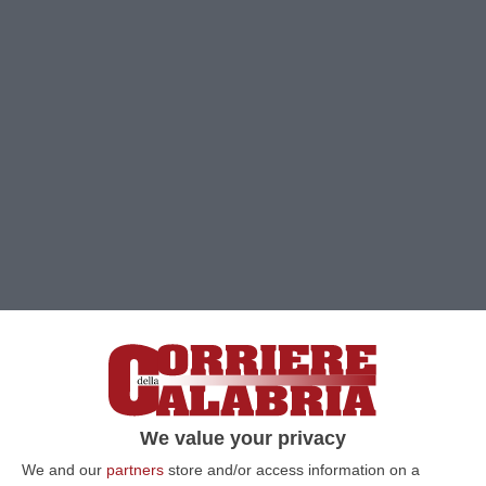
Clicca e segui “Corriere della Calabria” su Google News
ROMA
Quattro “alieni” nei nostri mari che è
We value your privacy
meglio evitare: palla maculato, scorpione,
We and our
partners
store and/or access information on a