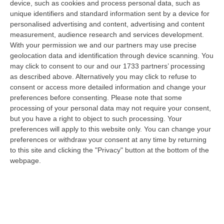
device, such as cookies and process personal data, such as
coniglio scuro e coniglio striato. Sono i nomi
unique identifiers and standard information sent by a device for
dei pesci, tutte specie invasive tropicali
personalised advertising and content, advertising and content
measurement, audience research and services development.
arrivate dal canale di Suez e avvistate in
With your permission we and our partners may use precise
Italia, dalla puntura velenosa – e assai
geolocation data and identification through device scanning. You
dolorosa – (nel caso dello scorpione e dei
may click to consent to our and our 1733 partners’ processing
as described above. Alternatively you may click to refuse to
due tipi di pesce coniglio) o tossiche per chi li
consent or access more detailed information and change your
mangia (palla). A mettere in guardia contro
preferences before consenting.
Please note that some
processing of your personal data may not require your consent,
questi “incontri ravvicinati”, diventati possibili
but you have a right to object to such processing. Your
nelle nostre acque tropicalizzate, è Ernesto
preferences will apply to this website only. You can change your
preferences or withdraw your consent at any time by returning
Azzurro, dirigente di ricerca all’Istituto per le
to this site and clicking the "Privacy" button at the bottom of the
Risorse biologiche e le biotecnologie marine
webpage.
del Consiglio nazionale delle ricerche (Irbim-
Cnr) di Ancona, particolarmente esperto di
pesci alieni. «Il fenomeno – spiega
all’Adnkronos Salute – è ormai consolidato,