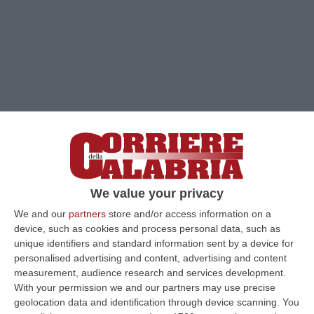
We value your privacy
Clicca e segui “Corriere della Calabria” su Google News
We and our
partners
store and/or access information on a
device, such as cookies and process personal data, such as
unique identifiers and standard information sent by a device for
REGGIO CALABRIA
«Ho il grande piacere di
personalised advertising and content, advertising and content
annunciare il concerto di
Al Bano Carrisi a
measurement, audience research and services development.
With your permission we and our partners may use precise
Reggio Calabria il 24 settembre
, promosso
geolocation data and identification through device scanning. You