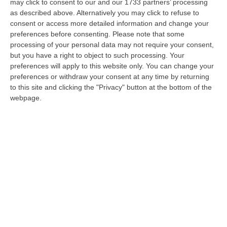
dal Dipartimento Cultura della Regione
may click to consent to our and our 1733 partners’ processing
as described above. Alternatively you may click to refuse to
Calabria». A dirlo è
Giusi Princi
,
consent or access more detailed information and change your
Vicepresidente della Regione Calabria con
preferences before consenting.
Please note that some
delega anche alla Cultura, rendendo noto il
processing of your personal data may not require your consent,
but you have a right to object to such processing. Your
grande evento, finanziato nell’ambito delle
preferences will apply to this website only. You can change your
tantissime attività messe in atto per
preferences or withdraw your consent at any time by returning
to this site and clicking the "Privacy" button at the bottom of the
celebrare il Cinquantenario dei Bronzi di
webpage.
Riace, simbolo della Calabria e della Magna
Graecia. Il concerto si terrà in Piazza
Indipendenza domenica 24 settembre alle
ore 21:30. Alle ore 18:00 dello stesso giorno,
invece, presso il Museo archeologico
nazionale di Reggio Calabria, si terrà una
conferenza stampa, a cui prenderanno parte
il Vicepresidente e l’artista di fama