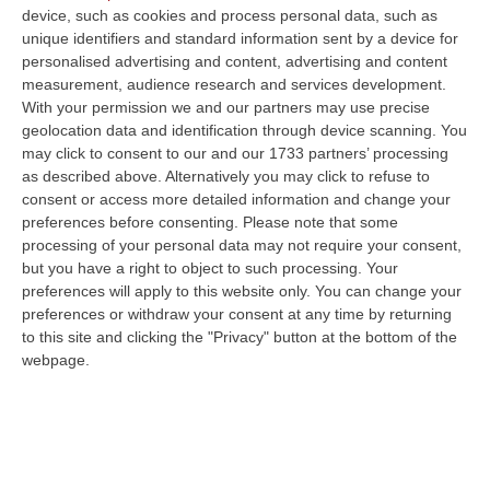
device, such as cookies and process personal data, such as
unique identifiers and standard information sent by a device for
personalised advertising and content, advertising and content
measurement, audience research and services development.
With your permission we and our partners may use precise
geolocation data and identification through device scanning. You
may click to consent to our and our 1733 partners’ processing
as described above. Alternatively you may click to refuse to
consent or access more detailed information and change your
preferences before consenting.
Please note that some
processing of your personal data may not require your consent,
but you have a right to object to such processing. Your
preferences will apply to this website only. You can change your
preferences or withdraw your consent at any time by returning
to this site and clicking the "Privacy" button at the bottom of the
Clicca e segui “Corriere della Calabria” su Google News
webpage.
LAMEZIA TERME
Sono stati disposti gli
arresti domiciliari per
Angelo Mario Nociti,
classe ’65 originario di San Lorenzo del Vallo